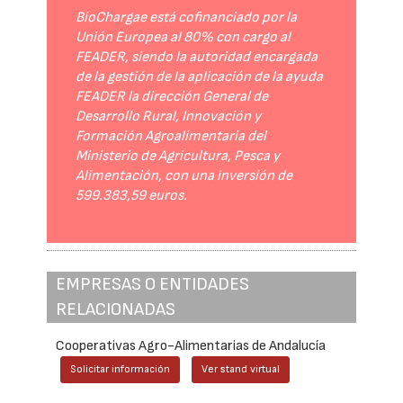
BioChargae está cofinanciado por la
Unión Europea al 80% con cargo al
FEADER, siendo la autoridad encargada
de la gestión de la aplicación de la ayuda
FEADER la dirección General de
Desarrollo Rural, Innovación y
Formación Agroalimentaria del
Ministerio de Agricultura, Pesca y
Alimentación, con una inversión de
599.383,59 euros.
EMPRESAS O ENTIDADES
RELACIONADAS
Cooperativas Agro-Alimentarias de Andalucía
Solicitar información
Ver stand virtual