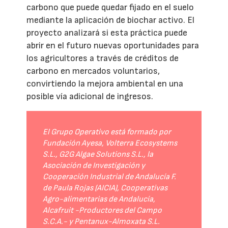
carbono que puede quedar fijado en el suelo
mediante la aplicación de biochar activo. El
proyecto analizará si esta práctica puede
abrir en el futuro nuevas oportunidades para
los agricultores a través de créditos de
carbono en mercados voluntarios,
convirtiendo la mejora ambiental en una
posible vía adicional de ingresos.
El Grupo Operativo está formado por
Fundación Ayesa, Volterra Ecosystems
S.L., G2G Algae Solutions S.L., la
Asociación de Investigación y
Cooperación Industrial de Andalucía F.
de Paula Rojas (AICIA), Cooperativas
Agro-alimentarias de Andalucía,
Alcafruit -Productores del Campo
S.C.A.- y Pentanux-Almoxata S.L.