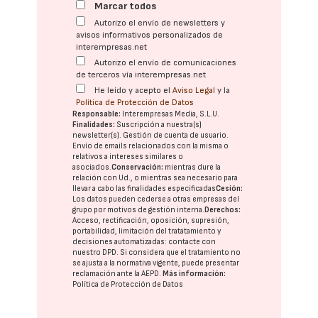
Marcar todos
Autorizo el envío de newsletters y
avisos informativos personalizados de
interempresas.net
Autorizo el envío de comunicaciones
de terceros vía interempresas.net
He leído y acepto el
Aviso Legal
y la
Política de Protección de Datos
Responsable:
Interempresas Media, S.L.U.
Finalidades:
Suscripción a nuestra(s)
newsletter(s). Gestión de cuenta de usuario.
Envío de emails relacionados con la misma o
relativos a intereses similares o
asociados.
Conservación:
mientras dure la
relación con Ud., o mientras sea necesario para
llevar a cabo las finalidades especificadas
Cesión:
Los datos pueden cederse a otras
empresas del
grupo
por motivos de gestión interna.
Derechos:
Acceso, rectificación, oposición, supresión,
portabilidad, limitación del tratatamiento y
decisiones automatizadas:
contacte con
nuestro DPD
. Si considera que el tratamiento no
se ajusta a la normativa vigente, puede presentar
reclamación ante la
AEPD
.
Más información:
Política de Protección de Datos