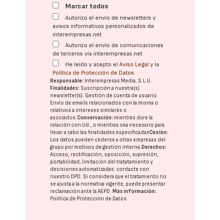
Marcar todos
Autorizo el envío de newsletters y
avisos informativos personalizados de
interempresas.net
Autorizo el envío de comunicaciones
de terceros vía interempresas.net
He leído y acepto el
Aviso Legal
y la
Política de Protección de Datos
Responsable:
Interempresas Media, S.L.U.
Finalidades:
Suscripción a nuestra(s)
newsletter(s). Gestión de cuenta de usuario.
Envío de emails relacionados con la misma o
relativos a intereses similares o
asociados.
Conservación:
mientras dure la
relación con Ud., o mientras sea necesario para
llevar a cabo las finalidades especificadas
Cesión:
Los datos pueden cederse a otras
empresas del
grupo
por motivos de gestión interna.
Derechos:
Acceso, rectificación, oposición, supresión,
portabilidad, limitación del tratatamiento y
decisiones automatizadas:
contacte con
nuestro DPD
. Si considera que el tratamiento no
se ajusta a la normativa vigente, puede presentar
reclamación ante la
AEPD
.
Más información:
Política de Protección de Datos