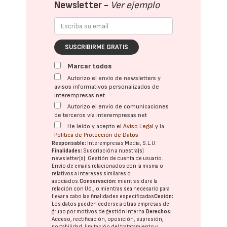
Newsletter -
Ver ejemplo
SUSCRIBIRME GRATIS
Marcar todos
Autorizo el envío de newsletters y
avisos informativos personalizados de
interempresas.net
Autorizo el envío de comunicaciones
de terceros vía interempresas.net
He leído y acepto el
Aviso Legal
y la
Política de Protección de Datos
Responsable:
Interempresas Media, S.L.U.
Finalidades:
Suscripción a nuestra(s)
newsletter(s). Gestión de cuenta de usuario.
Envío de emails relacionados con la misma o
relativos a intereses similares o
asociados.
Conservación:
mientras dure la
relación con Ud., o mientras sea necesario para
llevar a cabo las finalidades especificadas
Cesión:
Los datos pueden cederse a otras
empresas del
grupo
por motivos de gestión interna.
Derechos:
Acceso, rectificación, oposición, supresión,
portabilidad, limitación del tratatamiento y