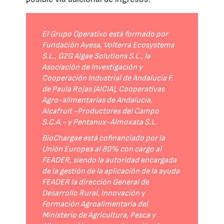
El Grupo Operativo está formado por
Fundación Ayesa, Volterra Ecosystems
S.L., G2G Algae Solutions S.L., la
Asociación de Investigación y
Cooperación Industrial de Andalucía F.
de Paula Rojas (AICIA), Cooperativas
Agro-alimentarias de Andalucía,
Alcafruit -Productores del Campo
S.C.A.- y Pentanux-Almoxata S.L.
BioChargae está cofinanciado por la
Unión Europea al 80% con cargo al
FEADER, siendo la autoridad encargada
de la gestión de la aplicación de la ayuda
FEADER la dirección General de
Desarrollo Rural, Innovación y
Formación Agroalimentaria del
Ministerio de Agricultura, Pesca y