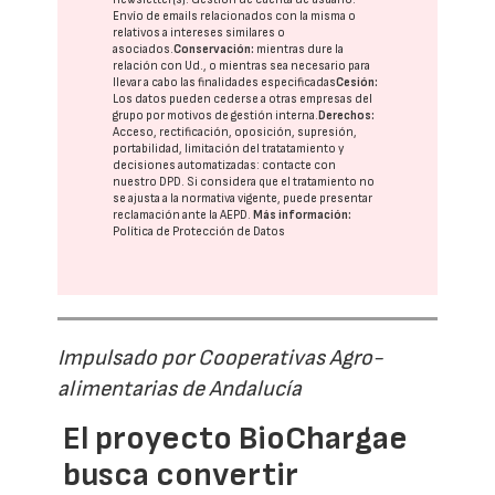
Envío de emails relacionados con la misma o
relativos a intereses similares o
asociados.
Conservación:
mientras dure la
relación con Ud., o mientras sea necesario para
llevar a cabo las finalidades especificadas
Cesión:
Los datos pueden cederse a otras
empresas del
grupo
por motivos de gestión interna.
Derechos:
Acceso, rectificación, oposición, supresión,
portabilidad, limitación del tratatamiento y
decisiones automatizadas:
contacte con
nuestro DPD
. Si considera que el tratamiento no
se ajusta a la normativa vigente, puede presentar
reclamación ante la
AEPD
.
Más información:
Política de Protección de Datos
Impulsado por Cooperativas Agro-
alimentarias de Andalucía
El proyecto BioChargae
busca convertir