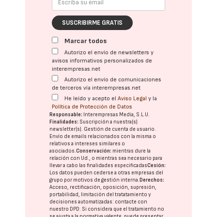
SUSCRIBIRME GRATIS
Marcar todos
Autorizo el envío de newsletters y
avisos informativos personalizados de
interempresas.net
Autorizo el envío de comunicaciones
de terceros vía interempresas.net
He leído y acepto el
Aviso Legal
y la
Política de Protección de Datos
Responsable:
Interempresas Media, S.L.U.
Finalidades:
Suscripción a nuestra(s)
newsletter(s). Gestión de cuenta de usuario.
Envío de emails relacionados con la misma o
relativos a intereses similares o
asociados.
Conservación:
mientras dure la
relación con Ud., o mientras sea necesario para
llevar a cabo las finalidades especificadas
Cesión:
Los datos pueden cederse a otras
empresas del
grupo
por motivos de gestión interna.
Derechos:
Acceso, rectificación, oposición, supresión,
portabilidad, limitación del tratatamiento y
decisiones automatizadas:
contacte con
nuestro DPD
. Si considera que el tratamiento no
se ajusta a la normativa vigente, puede presentar