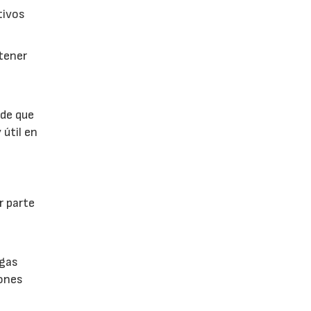
tivos
btener
 de que
 útil en
r parte
lgas
iones