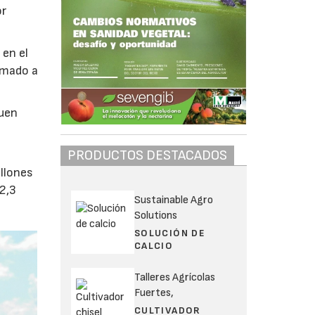
or
 en el
amado a
buen
PRODUCTOS DESTACADOS
illones
72,3
Sustainable Agro
Solutions
SOLUCIÓN DE
CALCIO
Talleres Agrícolas
Fuertes,
CULTIVADOR