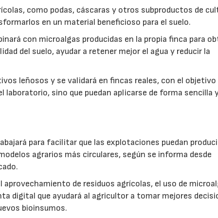
ícolas, como podas, cáscaras y otros subproductos de cul
formarlos en un material beneficioso para el suelo.
inará con microalgas producidas en la propia finca para o
idad del suelo, ayudar a retener mejor el agua y reducir la
vos leñosos y se validará en fincas reales, con el objetivo
l laboratorio, sino que puedan aplicarse de forma sencilla y
abajará para facilitar que las explotaciones puedan produci
modelos agrarios más circulares, según se informa desde
cado.
: el aprovechamiento de residuos agrícolas, el uso de microa
ta digital que ayudará al agricultor a tomar mejores decis
 nuevos bioinsumos.