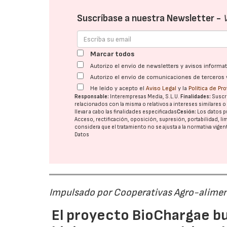
Suscríbase a nuestra Newsletter -
Marcar todos
Autorizo el envío de newsletters y avisos inform
Autorizo el envío de comunicaciones de terceros 
He leído y acepto el
Aviso Legal
y la
Política de Pr
Responsable:
Interempresas Media, S.L.U.
Finalidades:
Suscri
relacionados con la misma o relativos a intereses similares 
llevar a cabo las finalidades especificadas
Cesión:
Los datos p
Acceso, rectificación, oposición, supresión, portabilidad, l
considera que el tratamiento no se ajusta a la normativa vige
Datos
Impulsado por Cooperativas Agro-alimen
El proyecto BioChargae bu