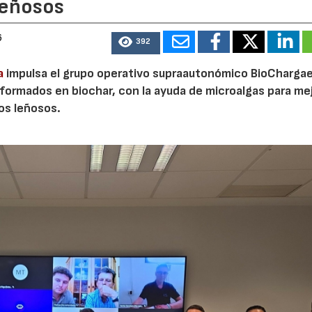
leñosos
6
392
a
impulsa el grupo operativo supraautonómico BioChargae
ormados en biochar, con la ayuda de microalgas para mej
vos leñosos.