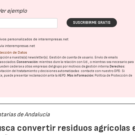
Ver ejemplo
SUSCRIBIRME GRATIS
ativos personalizados de interempresas.net
vía interempresas.net
otección de Datos
pción a nuestra(s) newsletter(s). Gestión de cuenta de usuario. Envío de emails
o asociados.
Conservación:
mientras dure la relación con Ud., o mientras sea necesario para
ueden cederse a otras
empresas del grupo
por motivos de gestión interna.
Derechos:
imitación del tratatamiento y decisiones automatizadas:
contacte con nuestro DPD
. Si
nte, puede presentar reclamación ante la
AEPD
.
Más información:
Política de Protección de
tarias de Andalucía
sca convertir residuos agrícolas 