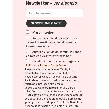
Newsletter -
Ver ejemplo
SUSCRIBIRME GRATIS
Marcar todos
Autorizo el envío de newsletters y
avisos informativos personalizados de
interempresas.net
Autorizo el envío de comunicaciones
de terceros vía interempresas.net
He leído y acepto el
Aviso Legal
y la
Política de Protección de Datos
Responsable:
Interempresas Media, S.L.U.
Finalidades:
Suscripción a nuestra(s)
newsletter(s). Gestión de cuenta de usuario.
Envío de emails relacionados con la misma o
relativos a intereses similares o
asociados.
Conservación:
mientras dure la
relación con Ud., o mientras sea necesario para
llevar a cabo las finalidades especificadas
Cesión:
Los datos pueden cederse a otras
empresas del
grupo
por motivos de gestión interna.
Derechos:
Acceso, rectificación, oposición, supresión,