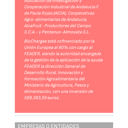
Asociación de Investigación y
Cooperación Industrial de Andalucía F.
de Paula Rojas (AICIA), Cooperativas
Agro-alimentarias de Andalucía,
Alcafruit -Productores del Campo
S.C.A.- y Pentanux-Almoxata S.L.
BioChargae está cofinanciado por la
Unión Europea al 80% con cargo al
FEADER, siendo la autoridad encargada
de la gestión de la aplicación de la ayuda
FEADER la dirección General de
Desarrollo Rural, Innovación y
Formación Agroalimentaria del
Ministerio de Agricultura, Pesca y
Alimentación, con una inversión de
599.383,59 euros.
EMPRESAS O ENTIDADES