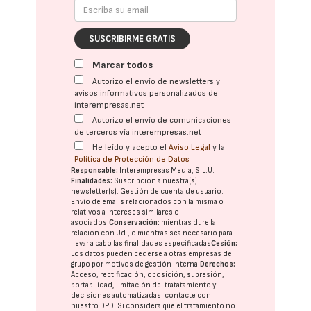
SUSCRIBIRME GRATIS
Marcar todos
Autorizo el envío de newsletters y
avisos informativos personalizados de
interempresas.net
Autorizo el envío de comunicaciones
de terceros vía interempresas.net
He leído y acepto el
Aviso Legal
y la
Política de Protección de Datos
Responsable:
Interempresas Media, S.L.U.
Finalidades:
Suscripción a nuestra(s)
newsletter(s). Gestión de cuenta de usuario.
Envío de emails relacionados con la misma o
relativos a intereses similares o
asociados.
Conservación:
mientras dure la
relación con Ud., o mientras sea necesario para
llevar a cabo las finalidades especificadas
Cesión:
Los datos pueden cederse a otras
empresas del
grupo
por motivos de gestión interna.
Derechos:
Acceso, rectificación, oposición, supresión,
portabilidad, limitación del tratatamiento y
decisiones automatizadas:
contacte con
nuestro DPD
. Si considera que el tratamiento no