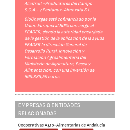
Alcafruit -Productores del Campo
S.C.A.- y Pentanux-Almoxata S.L.
BioChargae está cofinanciado por la
Unión Europea al 80% con cargo al
FEADER, siendo la autoridad encargada
de la gestión de la aplicación de la ayuda
FEADER la dirección General de
Desarrollo Rural, Innovación y
Formación Agroalimentaria del
Ministerio de Agricultura, Pesca y
Alimentación, con una inversión de
599.383,59 euros.
EMPRESAS O ENTIDADES
RELACIONADAS
Cooperativas Agro-Alimentarias de Andalucía