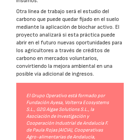
insumos.
Otra línea de trabajo será el estudio del
carbono que puede quedar fijado en el suelo
mediante la aplicación de biochar activo. El
proyecto analizará si esta práctica puede
abrir en el futuro nuevas oportunidades para
los agricultores a través de créditos de
carbono en mercados voluntarios,
convirtiendo la mejora ambiental en una
posible vía adicional de ingresos.
El Grupo Operativo está formado por
Fundación Ayesa, Volterra Ecosystems
S.L., G2G Algae Solutions S.L., la
Asociación de Investigación y
Cooperación Industrial de Andalucía F.
de Paula Rojas (AICIA), Cooperativas
Agro-alimentarias de Andalucía,