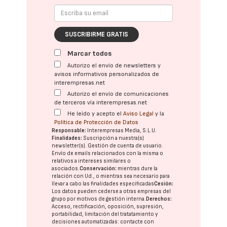
SUSCRIBIRME GRATIS
Marcar todos
Autorizo el envío de newsletters y
avisos informativos personalizados de
interempresas.net
Autorizo el envío de comunicaciones
de terceros vía interempresas.net
He leído y acepto el
Aviso Legal
y la
Política de Protección de Datos
Responsable:
Interempresas Media, S.L.U.
Finalidades:
Suscripción a nuestra(s)
newsletter(s). Gestión de cuenta de usuario.
Envío de emails relacionados con la misma o
relativos a intereses similares o
asociados.
Conservación:
mientras dure la
relación con Ud., o mientras sea necesario para
llevar a cabo las finalidades especificadas
Cesión:
Los datos pueden cederse a otras
empresas del
grupo
por motivos de gestión interna.
Derechos:
Acceso, rectificación, oposición, supresión,
portabilidad, limitación del tratatamiento y
decisiones automatizadas:
contacte con