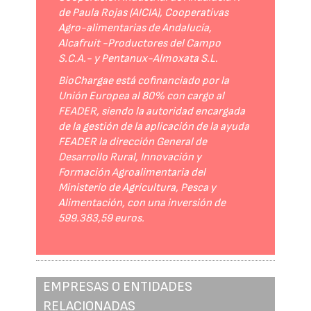
de Paula Rojas (AICIA), Cooperativas
Agro-alimentarias de Andalucía,
Alcafruit -Productores del Campo
S.C.A.- y Pentanux-Almoxata S.L.
BioChargae está cofinanciado por la
Unión Europea al 80% con cargo al
FEADER, siendo la autoridad encargada
de la gestión de la aplicación de la ayuda
FEADER la dirección General de
Desarrollo Rural, Innovación y
Formación Agroalimentaria del
Ministerio de Agricultura, Pesca y
Alimentación, con una inversión de
599.383,59 euros.
EMPRESAS O ENTIDADES
RELACIONADAS