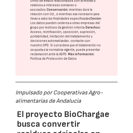
Envío de emails relacionados con la misma o
relativos a intereses similares o
asociados.
Conservación:
mientras dure la
relación con Ud., o mientras sea necesario para
llevar a cabo las finalidades especificadas
Cesión:
Los datos pueden cederse a otras
empresas del
grupo
por motivos de gestión interna.
Derechos:
Acceso, rectificación, oposición, supresión,
portabilidad, limitación del tratatamiento y
decisiones automatizadas:
contacte con
nuestro DPD
. Si considera que el tratamiento no
se ajusta a la normativa vigente, puede presentar
reclamación ante la
AEPD
.
Más información:
Política de Protección de Datos
Impulsado por Cooperativas Agro-
alimentarias de Andalucía
El proyecto BioChargae
busca convertir