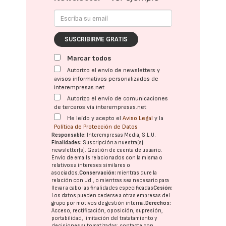
SUSCRIBIRME GRATIS
Marcar todos
Autorizo el envío de newsletters y
avisos informativos personalizados de
interempresas.net
Autorizo el envío de comunicaciones
de terceros vía interempresas.net
He leído y acepto el
Aviso Legal
y la
Política de Protección de Datos
Responsable:
Interempresas Media, S.L.U.
Finalidades:
Suscripción a nuestra(s)
newsletter(s). Gestión de cuenta de usuario.
Envío de emails relacionados con la misma o
relativos a intereses similares o
asociados.
Conservación:
mientras dure la
relación con Ud., o mientras sea necesario para
llevar a cabo las finalidades especificadas
Cesión:
Los datos pueden cederse a otras
empresas del
grupo
por motivos de gestión interna.
Derechos:
Acceso, rectificación, oposición, supresión,
portabilidad, limitación del tratatamiento y
decisiones automatizadas:
contacte con