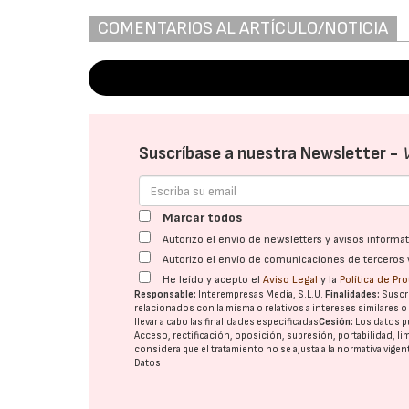
COMENTARIOS AL ARTÍCULO/NOTICIA
Suscríbase a nuestra Newsletter -
Marcar todos
Autorizo el envío de newsletters y avisos inform
Autorizo el envío de comunicaciones de terceros 
He leído y acepto el
Aviso Legal
y la
Política de Pr
Responsable:
Interempresas Media, S.L.U.
Finalidades:
Suscri
relacionados con la misma o relativos a intereses similares 
llevar a cabo las finalidades especificadas
Cesión:
Los datos p
Acceso, rectificación, oposición, supresión, portabilidad, l
considera que el tratamiento no se ajusta a la normativa vige
Datos