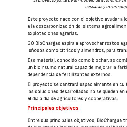
El proyecto parte de un modelo de economía ci
cáscaras y otros sub
Este proyecto nace con el objetivo ayudar a lo
a la descarbonización del sistema agroalimenta
explotaciones agrarias.
GO BioChargae aspira a aprovechar restos agr
leñosos como cítricos y almendros, para trans
Ese material, conocido como biochar, se comb
un bioinsumo natural capaz de mejorar la fertil
dependencia de fertilizantes externos.
El proyecto se centrará especialmente en culti
las soluciones desarrolladas no se queden en e
el día a día de agricultores y cooperativas.
Principales objetivos
Entre sus principales objetivos, BioChargae tr