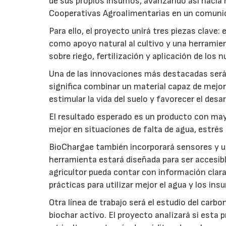
de sus propios insumos, avanzando así hacia 
Cooperativas Agroalimentarias en un comuni
Para ello, el proyecto unirá tres piezas clave
como apoyo natural al cultivo y una herramien
sobre riego, fertilización y aplicación de los
Una de las innovaciones más destacadas será l
significa combinar un material capaz de mejo
estimular la vida del suelo y favorecer el desar
El resultado esperado es un producto con mayo
mejor en situaciones de falta de agua, estrés o
BioChargae también incorporará sensores y un
herramienta estará diseñada para ser accesibl
agricultor pueda contar con información clara 
prácticas para utilizar mejor el agua y los ins
Otra línea de trabajo será el estudio del carbo
biochar activo. El proyecto analizará si esta 