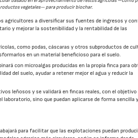
rcular basado en el aprovechamiento de restos agrícolas —como p
productos vegetales— para producir biochar.
s agricultores a diversificar sus fuentes de ingresos y cont
rio y mejorar la sostenibilidad y la rentabilidad de las
ícolas, como podas, cáscaras y otros subproductos de cul
formarlos en un material beneficioso para el suelo.
inará con microalgas producidas en la propia finca para o
idad del suelo, ayudar a retener mejor el agua y reducir la
vos leñosos y se validará en fincas reales, con el objetivo
l laboratorio, sino que puedan aplicarse de forma sencilla y
abajará para facilitar que las explotaciones puedan produci