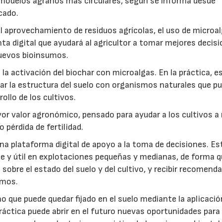
modelos agrarios más circulares, según se informa desde
cado.
: el aprovechamiento de residuos agrícolas, el uso de microa
ta digital que ayudará al agricultor a tomar mejores decis
 nuevos bioinsumos.
a activación del biochar con microalgas. En la práctica, e
rar la estructura del suelo con organismos naturales que p
rollo de los cultivos.
r valor agronómico, pensado para ayudar a los cultivos a r
 pérdida de fertilidad.
a plataforma digital de apoyo a la toma de decisiones. Es
e y útil en explotaciones pequeñas y medianas, de forma q
sobre el estado del suelo y del cultivo, y recibir recomend
umos.
no que puede quedar fijado en el suelo mediante la aplicació
práctica puede abrir en el futuro nuevas oportunidades para