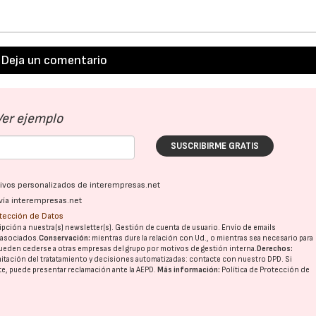
Deja un comentario
Ver ejemplo
SUSCRIBIRME GRATIS
ativos personalizados de interempresas.net
23/07/2026
30/07/2026
vía interempresas.net
otección de Datos
pción a nuestra(s) newsletter(s). Gestión de cuenta de usuario. Envío de emails
o asociados.
Conservación:
mientras dure la relación con Ud., o mientras sea necesario para
ueden cederse a otras
empresas del grupo
por motivos de gestión interna.
Derechos:
imitación del tratatamiento y decisiones automatizadas:
contacte con nuestro DPD
. Si
nte, puede presentar reclamación ante la
AEPD
.
Más información:
Política de Protección de