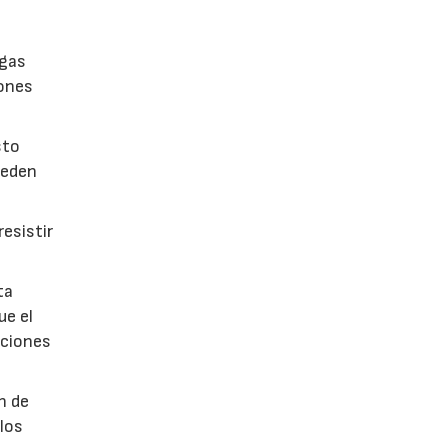
lgas
iones
sto
ueden
esistir
ta
ue el
aciones
n de
 los