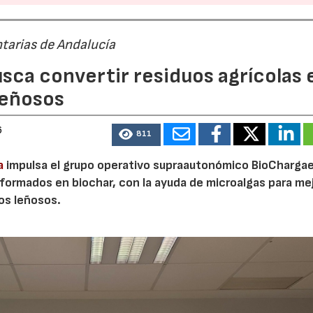
tarias de Andalucía
sca convertir residuos agrícolas 
leñosos
6
811
a
impulsa el grupo operativo supraautonómico BioChargae
ormados en biochar, con la ayuda de microalgas para mej
vos leñosos.