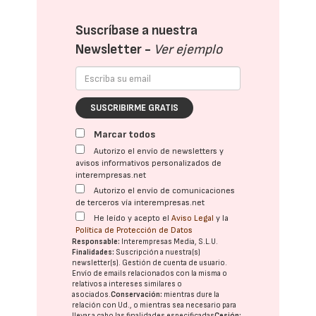
Suscríbase a nuestra
Newsletter -
Ver ejemplo
SUSCRIBIRME GRATIS
Marcar todos
Autorizo el envío de newsletters y
avisos informativos personalizados de
interempresas.net
Autorizo el envío de comunicaciones
de terceros vía interempresas.net
He leído y acepto el
Aviso Legal
y la
Política de Protección de Datos
Responsable:
Interempresas Media, S.L.U.
Finalidades:
Suscripción a nuestra(s)
newsletter(s). Gestión de cuenta de usuario.
Envío de emails relacionados con la misma o
relativos a intereses similares o
asociados.
Conservación:
mientras dure la
relación con Ud., o mientras sea necesario para
llevar a cabo las finalidades especificadas
Cesión: