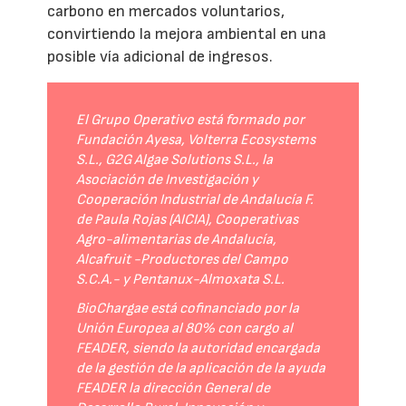
carbono en mercados voluntarios,
convirtiendo la mejora ambiental en una
posible vía adicional de ingresos.
El Grupo Operativo está formado por
Fundación Ayesa, Volterra Ecosystems
S.L., G2G Algae Solutions S.L., la
Asociación de Investigación y
Cooperación Industrial de Andalucía F.
de Paula Rojas (AICIA), Cooperativas
Agro-alimentarias de Andalucía,
Alcafruit -Productores del Campo
S.C.A.- y Pentanux-Almoxata S.L.
BioChargae está cofinanciado por la
Unión Europea al 80% con cargo al
FEADER, siendo la autoridad encargada
de la gestión de la aplicación de la ayuda
FEADER la dirección General de