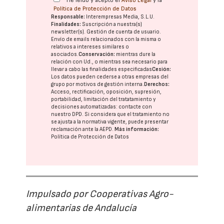
He leído y acepto el
Aviso Legal
y la
Política de Protección de Datos
Responsable:
Interempresas Media, S.L.U.
Finalidades:
Suscripción a nuestra(s)
newsletter(s). Gestión de cuenta de usuario.
Envío de emails relacionados con la misma o
relativos a intereses similares o
asociados.
Conservación:
mientras dure la
relación con Ud., o mientras sea necesario para
llevar a cabo las finalidades especificadas
Cesión:
Los datos pueden cederse a otras
empresas del
grupo
por motivos de gestión interna.
Derechos:
Acceso, rectificación, oposición, supresión,
portabilidad, limitación del tratatamiento y
decisiones automatizadas:
contacte con
nuestro DPD
. Si considera que el tratamiento no
se ajusta a la normativa vigente, puede presentar
reclamación ante la
AEPD
.
Más información:
Política de Protección de Datos
Impulsado por Cooperativas Agro-
alimentarias de Andalucía