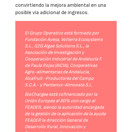
convirtiendo la mejora ambiental en una
posible vía adicional de ingresos.
El Grupo Operativo está formado por
Fundación Ayesa, Volterra Ecosystems
S.L., G2G Algae Solutions S.L., la
Asociación de Investigación y
Cooperación Industrial de Andalucía F.
de Paula Rojas (AICIA), Cooperativas
Agro-alimentarias de Andalucía,
Alcafruit -Productores del Campo
S.C.A.- y Pentanux-Almoxata S.L.
BioChargae está cofinanciado por la
Unión Europea al 80% con cargo al
FEADER, siendo la autoridad encargada
de la gestión de la aplicación de la ayuda
FEADER la dirección General de
Desarrollo Rural, Innovación y