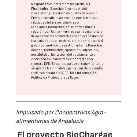
Responsable:
Interempresas Media, S.L.U.
Finalidades:
Suscripción a nuestra(s)
newsletter(s). Gestión de cuenta de usuario.
Envío de emails relacionados con la misma o
relativos a intereses similares o
asociados.
Conservación:
mientras dure la
relación con Ud., o mientras sea necesario para
llevar a cabo las finalidades especificadas
Cesión:
Los datos pueden cederse a otras
empresas del
grupo
por motivos de gestión interna.
Derechos:
Acceso, rectificación, oposición, supresión,
portabilidad, limitación del tratatamiento y
decisiones automatizadas:
contacte con
nuestro DPD
. Si considera que el tratamiento no
se ajusta a la normativa vigente, puede presentar
reclamación ante la
AEPD
.
Más información:
Política de Protección de Datos
Impulsado por Cooperativas Agro-
alimentarias de Andalucía
El proyecto BioChargae