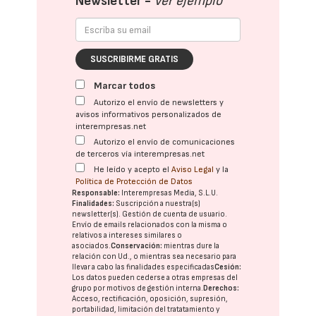
Newsletter -
Ver ejemplo
SUSCRIBIRME GRATIS
Marcar todos
Autorizo el envío de newsletters y
avisos informativos personalizados de
interempresas.net
Autorizo el envío de comunicaciones
de terceros vía interempresas.net
He leído y acepto el
Aviso Legal
y la
Política de Protección de Datos
Responsable:
Interempresas Media, S.L.U.
Finalidades:
Suscripción a nuestra(s)
newsletter(s). Gestión de cuenta de usuario.
Envío de emails relacionados con la misma o
relativos a intereses similares o
asociados.
Conservación:
mientras dure la
relación con Ud., o mientras sea necesario para
llevar a cabo las finalidades especificadas
Cesión:
Los datos pueden cederse a otras
empresas del
grupo
por motivos de gestión interna.
Derechos:
Acceso, rectificación, oposición, supresión,
portabilidad, limitación del tratatamiento y