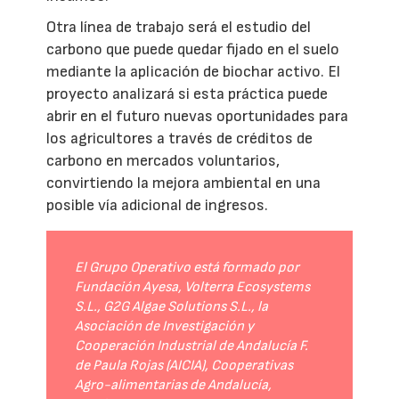
Otra línea de trabajo será el estudio del
carbono que puede quedar fijado en el suelo
mediante la aplicación de biochar activo. El
proyecto analizará si esta práctica puede
abrir en el futuro nuevas oportunidades para
los agricultores a través de créditos de
carbono en mercados voluntarios,
convirtiendo la mejora ambiental en una
posible vía adicional de ingresos.
El Grupo Operativo está formado por
Fundación Ayesa, Volterra Ecosystems
S.L., G2G Algae Solutions S.L., la
Asociación de Investigación y
Cooperación Industrial de Andalucía F.
de Paula Rojas (AICIA), Cooperativas
Agro-alimentarias de Andalucía,