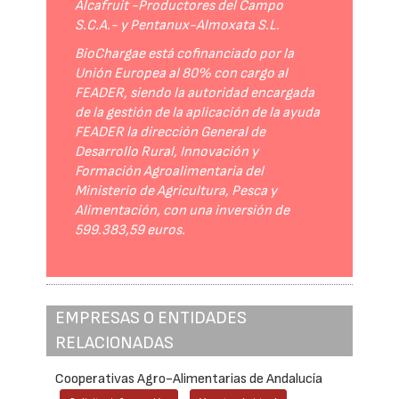
Alcafruit -Productores del Campo
S.C.A.- y Pentanux-Almoxata S.L.
BioChargae está cofinanciado por la
Unión Europea al 80% con cargo al
FEADER, siendo la autoridad encargada
de la gestión de la aplicación de la ayuda
FEADER la dirección General de
Desarrollo Rural, Innovación y
Formación Agroalimentaria del
Ministerio de Agricultura, Pesca y
Alimentación, con una inversión de
599.383,59 euros.
EMPRESAS O ENTIDADES
RELACIONADAS
Cooperativas Agro-Alimentarias de Andalucía