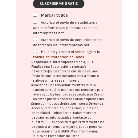
SUSCRIBIRME GRATIS
Marcar todos
Autorizo el envío de newsletters y
avisos informativos personalizados de
interempresas.net
Autorizo el envío de comunicaciones
de terceros vía interempresas.net
He leído y acepto el
Aviso Legal
y la
Política de Protección de Datos
Responsable:
Interempresas Media, S.L.U.
Finalidades:
Suscripción a nuestra(s)
newsletter(s). Gestión de cuenta de usuario.
Envío de emails relacionados con la misma o
relativos a intereses similares o
asociados.
Conservación:
mientras dure la
relación con Ud., o mientras sea necesario para
llevar a cabo las finalidades especificadas
Cesión:
Los datos pueden cederse a otras
empresas del
grupo
por motivos de gestión interna.
Derechos:
Acceso, rectificación, oposición, supresión,
portabilidad, limitación del tratatamiento y
decisiones automatizadas:
contacte con
nuestro DPD
. Si considera que el tratamiento no
se ajusta a la normativa vigente, puede presentar
reclamación ante la
AEPD
.
Más información:
Política de Protección de Datos