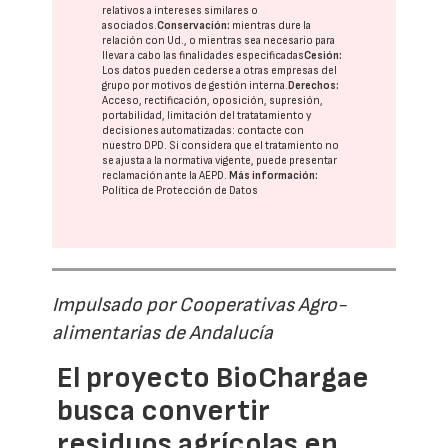
relativos a intereses similares o
asociados.
Conservación:
mientras dure la
relación con Ud., o mientras sea necesario para
llevar a cabo las finalidades especificadas
Cesión:
Los datos pueden cederse a otras
empresas del
grupo
por motivos de gestión interna.
Derechos:
Acceso, rectificación, oposición, supresión,
portabilidad, limitación del tratatamiento y
decisiones automatizadas:
contacte con
nuestro DPD
. Si considera que el tratamiento no
se ajusta a la normativa vigente, puede presentar
reclamación ante la
AEPD
.
Más información:
Política de Protección de Datos
Impulsado por Cooperativas Agro-
alimentarias de Andalucía
El proyecto BioChargae
busca convertir
residuos agrícolas en