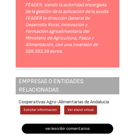
FEADER, siendo la autoridad encargada
de la gestión de la aplicación de la ayuda
FEADER la dirección General de
Desarrollo Rural, Innovación y
Formación Agroalimentaria del
Ministerio de Agricultura, Pesca y
Alimentación, con una inversión de
599.383,59 euros.
EMPRESAS O ENTIDADES
RELACIONADAS
Cooperativas Agro-Alimentarias de Andalucía
Solicitar información
Ver stand virtual
ver/escribir comentarios