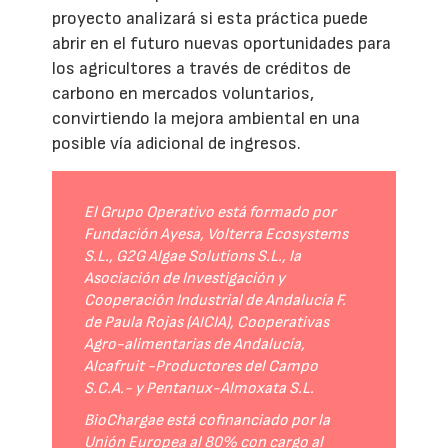
proyecto analizará si esta práctica puede
abrir en el futuro nuevas oportunidades para
los agricultores a través de créditos de
carbono en mercados voluntarios,
convirtiendo la mejora ambiental en una
posible vía adicional de ingresos.
El Grupo Operativo está formado por
Fundación Ayesa, Volterra Ecosystems
S.L., G2G Algae Solutions S.L., la
Asociación de Investigación y
Cooperación Industrial de Andalucía F.
de Paula Rojas (AICIA), Cooperativas
Agro-alimentarias de Andalucía,
Alcafruit -Productores del Campo
S.C.A.- y Pentanux-Almoxata S.L.
BioChargae está cofinanciado por la
Unión Europea al 80% con cargo al