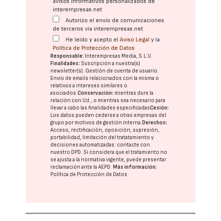
avisos informativos personalizados de
interempresas.net
Autorizo el envío de comunicaciones
de terceros vía interempresas.net
He leído y acepto el
Aviso Legal
y la
Política de Protección de Datos
Responsable:
Interempresas Media, S.L.U.
Finalidades:
Suscripción a nuestra(s)
newsletter(s). Gestión de cuenta de usuario.
Envío de emails relacionados con la misma o
relativos a intereses similares o
asociados.
Conservación:
mientras dure la
relación con Ud., o mientras sea necesario para
llevar a cabo las finalidades especificadas
Cesión:
Los datos pueden cederse a otras
empresas del
grupo
por motivos de gestión interna.
Derechos:
Acceso, rectificación, oposición, supresión,
portabilidad, limitación del tratatamiento y
decisiones automatizadas:
contacte con
nuestro DPD
. Si considera que el tratamiento no
se ajusta a la normativa vigente, puede presentar
reclamación ante la
AEPD
.
Más información:
Política de Protección de Datos