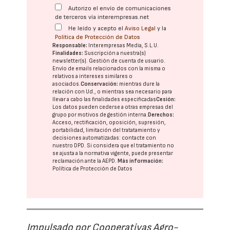
Autorizo el envío de comunicaciones
de terceros vía interempresas.net
He leído y acepto el
Aviso Legal
y la
Política de Protección de Datos
Responsable:
Interempresas Media, S.L.U.
Finalidades:
Suscripción a nuestra(s)
newsletter(s). Gestión de cuenta de usuario.
Envío de emails relacionados con la misma o
relativos a intereses similares o
asociados.
Conservación:
mientras dure la
relación con Ud., o mientras sea necesario para
llevar a cabo las finalidades especificadas
Cesión:
Los datos pueden cederse a otras
empresas del
grupo
por motivos de gestión interna.
Derechos:
Acceso, rectificación, oposición, supresión,
portabilidad, limitación del tratatamiento y
decisiones automatizadas:
contacte con
nuestro DPD
. Si considera que el tratamiento no
se ajusta a la normativa vigente, puede presentar
reclamación ante la
AEPD
.
Más información:
Política de Protección de Datos
Impulsado por Cooperativas Agro-