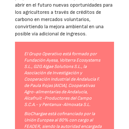
abrir en el futuro nuevas oportunidades para
los agricultores a través de créditos de
carbono en mercados voluntarios,
convirtiendo la mejora ambiental en una
posible vía adicional de ingresos.
El Grupo Operativo está formado por
Fundación Ayesa, Volterra Ecosystems
S.L., G2G Algae Solutions S.L., la
Asociación de Investigación y
Cooperación Industrial de Andalucía F.
de Paula Rojas (AICIA), Cooperativas
Agro-alimentarias de Andalucía,
Alcafruit -Productores del Campo
S.C.A.- y Pentanux-Almoxata S.L.
BioChargae está cofinanciado por la
Unión Europea al 80% con cargo al
FEADER, siendo la autoridad encargada