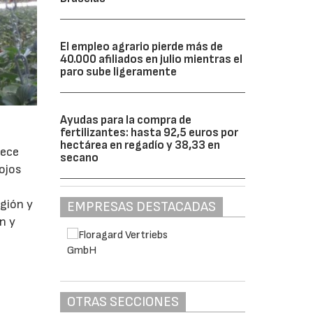
El empleo agrario pierde más de
40.000 afiliados en julio mientras el
paro sube ligeramente
Ayudas para la compra de
fertilizantes: hasta 92,5 euros por
hectárea en regadío y 38,33 en
rece
secano
ojos
egión y
EMPRESAS DESTACADAS
n y
OTRAS SECCIONES