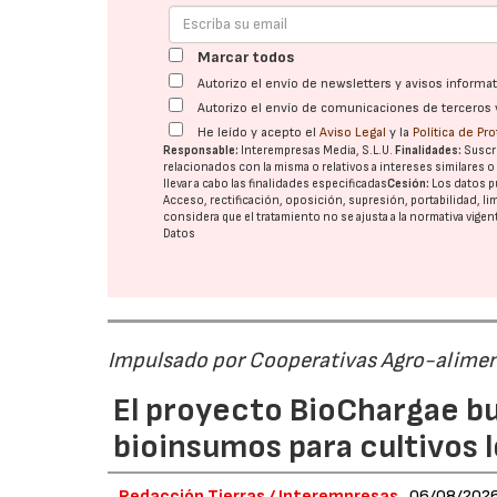
Marcar todos
Autorizo el envío de newsletters y avisos inform
Autorizo el envío de comunicaciones de terceros 
He leído y acepto el
Aviso Legal
y la
Política de Pr
Responsable:
Interempresas Media, S.L.U.
Finalidades:
Suscri
relacionados con la misma o relativos a intereses similares 
llevar a cabo las finalidades especificadas
Cesión:
Los datos p
Acceso, rectificación, oposición, supresión, portabilidad, l
considera que el tratamiento no se ajusta a la normativa vige
Datos
Impulsado por Cooperativas Agro-alimen
El proyecto BioChargae bu
bioinsumos para cultivos 
Redacción Tierras / Interempresas
06/08/202