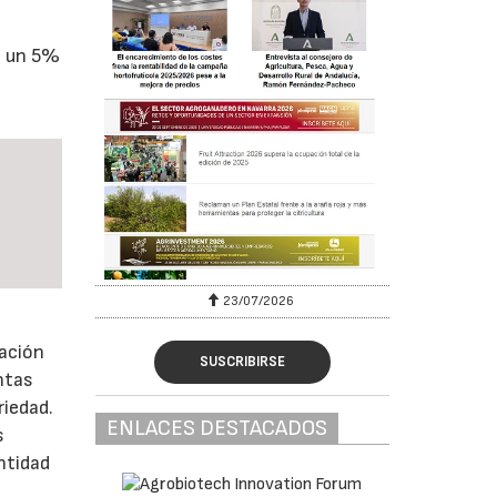
e un 5%
23/07/2026
zación
SUSCRIBIRSE
intas
riedad.
ENLACES DESTACADOS
s
ntidad