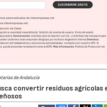
SUSCRIBIRME GRATIS
ativos personalizados de interempresas.net
vía interempresas.net
otección de Datos
pción a nuestra(s) newsletter(s). Gestión de cuenta de usuario. Envío de emails
o asociados.
Conservación:
mientras dure la relación con Ud., o mientras sea necesario para
ueden cederse a otras
empresas del grupo
por motivos de gestión interna.
Derechos:
imitación del tratatamiento y decisiones automatizadas:
contacte con nuestro DPD
. Si
nte, puede presentar reclamación ante la
AEPD
.
Más información:
Política de Protección de
tarias de Andalucía
sca convertir residuos agrícolas 
leñosos
6