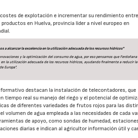
os costes de explotación e incrementar su rendimiento entr
productos en Huelva, provincia líder a nivel europeo en
dial.
 a alcanzar la excelencia en la utilización adecuada de los recursos hídricos"
 innovaciones y la optimización del consumo de agua, por eso pensamos que Ferdoñana
 en la utilización adecuada de los recursos hídricos, ayudando finalmente a reducir la
de Europa".
23/07/2026
30/07/2026
formativo destacan la instalación de telecontadores, que
 en tiempo real su manejo del riego y el potencial de optimi
dricas de diferentes variedades de frutos rojos para las dist
ar el volumen de agua empleada a las necesidades de cada va
herramientas de apoyo, como sondas de humedad, estacione
iones diarias e indican al agricultor información útil y ca