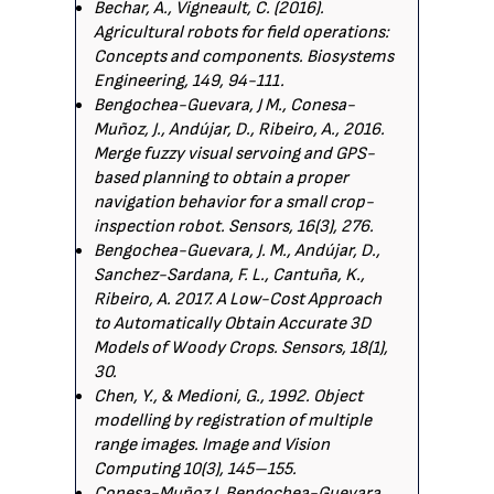
Bechar, A., Vigneault, C. (2016).
Agricultural robots for field operations:
Concepts and components. Biosystems
Engineering, 149, 94-111.
Bengochea-Guevara, J M., Conesa-
Muñoz, J., Andújar, D., Ribeiro, A., 2016.
Merge fuzzy visual servoing and GPS-
based planning to obtain a proper
navigation behavior for a small crop-
inspection robot. Sensors, 16(3), 276.
Bengochea-Guevara, J. M., Andújar, D.,
Sanchez-Sardana, F. L., Cantuña, K.,
Ribeiro, A. 2017. A Low-Cost Approach
to Automatically Obtain Accurate 3D
Models of Woody Crops. Sensors, 18(1),
30.
Chen, Y., & Medioni, G., 1992. Object
modelling by registration of multiple
range images. Image and Vision
Computing 10(3), 145–155.
Conesa-Muñoz J, Bengochea-Guevara