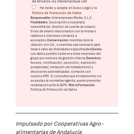
de terceros vía interempresas.net
He leído y acepto el
Aviso Legal
y la
Política de Protección de Datos
Responsable:
Interempresas Media, S.L.U.
Finalidades:
Suscripción a nuestra(s)
newsletter(s). Gestión de cuenta de usuario.
Envío de emails relacionados con la misma o
relativos a intereses similares o
asociados.
Conservación:
mientras dure la
relación con Ud., o mientras sea necesario para
llevar a cabo las finalidades especificadas
Cesión:
Los datos pueden cederse a otras
empresas del
grupo
por motivos de gestión interna.
Derechos:
Acceso, rectificación, oposición, supresión,
portabilidad, limitación del tratatamiento y
decisiones automatizadas:
contacte con
nuestro DPD
. Si considera que el tratamiento no
se ajusta a la normativa vigente, puede presentar
reclamación ante la
AEPD
.
Más información:
Política de Protección de Datos
Impulsado por Cooperativas Agro-
alimentarias de Andalucía