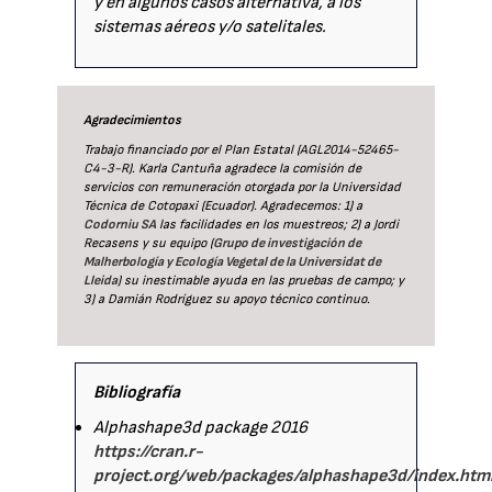
y en algunos casos alternativa, a los
sistemas aéreos y/o satelitales.
Agradecimientos
Trabajo financiado por el Plan Estatal (AGL2014-52465-
C4-3-R). Karla Cantuña agradece la comisión de
servicios con remuneración otorgada por la Universidad
Técnica de Cotopaxi (Ecuador). Agradecemos: 1) a
Codorniu SA
las facilidades en los muestreos; 2) a Jordi
Recasens y su equipo (
Grupo de investigación de
Malherbología y Ecología Vegetal de la Universidat de
Lleida
) su inestimable ayuda en las pruebas de campo; y
3) a Damián Rodríguez su apoyo técnico continuo.
Bibliografía
Alphashape3d package 2016
https://cran.r-
project.org/web/packages/alphashape3d/index.htm