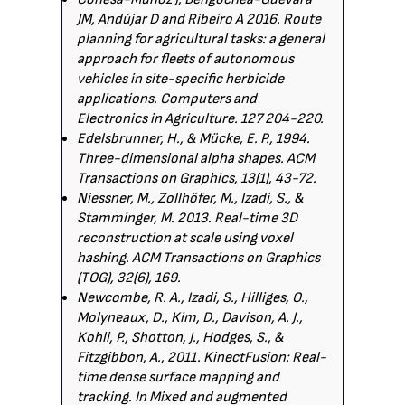
JM, Andújar D and Ribeiro A 2016. Route
planning for agricultural tasks: a general
approach for fleets of autonomous
vehicles in site-specific herbicide
applications. Computers and
Electronics in Agriculture. 127 204-220.
Edelsbrunner, H., & Mücke, E. P., 1994.
Three-dimensional alpha shapes. ACM
Transactions on Graphics, 13(1), 43-72.
Niessner, M., Zollhöfer, M., Izadi, S., &
Stamminger, M. 2013. Real-time 3D
reconstruction at scale using voxel
hashing. ACM Transactions on Graphics
(TOG), 32(6), 169.
Newcombe, R. A., Izadi, S., Hilliges, O.,
Molyneaux, D., Kim, D., Davison, A. J.,
Kohli, P., Shotton, J., Hodges, S., &
Fitzgibbon, A., 2011. KinectFusion: Real-
time dense surface mapping and
tracking. In Mixed and augmented