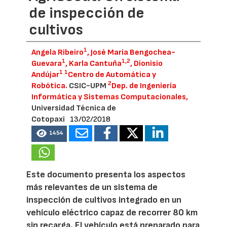
de inspección de
cultivos
1
Angela Ribeiro
, José María Bengochea-
1
1,2
Guevara
, Karla Cantuña
, Dionisio
1
1
Andújar
Centro de Automática y
2
Robótica.
CSIC-UPM
Dep. de Ingeniería
Informática y Sistemas Computacionales,
Universidad Técnica de
Cotopaxi
13/02/2018
1454
Este documento presenta los aspectos
más relevantes de un sistema de
inspección de cultivos integrado en un
vehículo eléctrico capaz de recorrer 80 km
sin recarga. El vehículo está preparado para