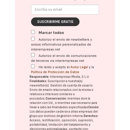
SUSCRIBIRME GRATIS
Marcar todos
Autorizo el envío de newsletters y
avisos informativos personalizados de
interempresas.net
Autorizo el envío de comunicaciones
de terceros vía interempresas.net
He leído y acepto el
Aviso Legal
y la
Política de Protección de Datos
Responsable:
Interempresas Media, S.L.U.
Finalidades:
Suscripción a nuestra(s)
newsletter(s). Gestión de cuenta de usuario.
Envío de emails relacionados con la misma o
relativos a intereses similares o
asociados.
Conservación:
mientras dure la
relación con Ud., o mientras sea necesario para
llevar a cabo las finalidades especificadas
Cesión:
Los datos pueden cederse a otras
empresas del
grupo
por motivos de gestión interna.
Derechos:
Acceso, rectificación, oposición, supresión,
portabilidad, limitación del tratatamiento y
decisiones automatizadas:
contacte con