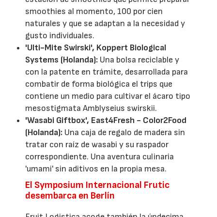
smoothies al momento, 100 por cien
naturales y que se adaptan a la necesidad y
gusto individuales.
'Ulti-Mite Swirski', Koppert Biological
Systems (Holanda):
Una bolsa reciclable y
con la patente en trámite, desarrollada para
combatir de forma biológica el trips que
contiene un medio para cultivar el ácaro tipo
mesostigmata Amblyseius swirskii.
'Wasabi Giftbox', East4Fresh - Color2Food
(Holanda):
Una caja de regalo de madera sin
tratar con raíz de wasabi y su raspador
correspondiente. Una aventura culinaria
'umami' sin aditivos en la propia mesa.
El Symposium Internacional Frutic
desembarca en Berlín
Fruit Logistica acoge también la úndecima