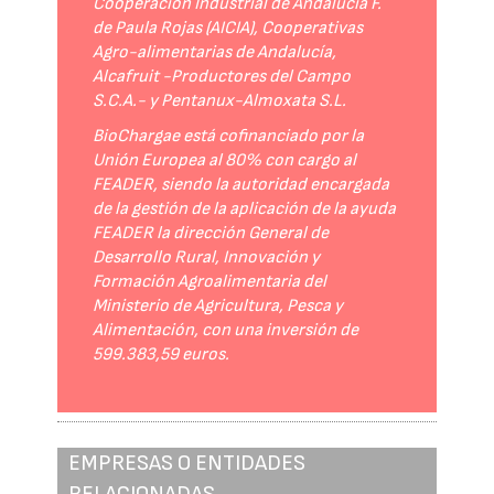
Cooperación Industrial de Andalucía F.
de Paula Rojas (AICIA), Cooperativas
Agro-alimentarias de Andalucía,
Alcafruit -Productores del Campo
S.C.A.- y Pentanux-Almoxata S.L.
BioChargae está cofinanciado por la
Unión Europea al 80% con cargo al
FEADER, siendo la autoridad encargada
de la gestión de la aplicación de la ayuda
FEADER la dirección General de
Desarrollo Rural, Innovación y
Formación Agroalimentaria del
Ministerio de Agricultura, Pesca y
Alimentación, con una inversión de
599.383,59 euros.
EMPRESAS O ENTIDADES