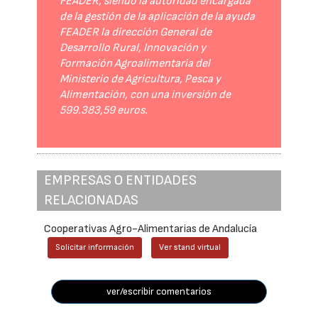
FEADER, siendo la autoridad encargada
de la gestión de la aplicación de la ayuda
FEADER la dirección General de
Desarrollo Rural, Innovación y
Formación Agroalimentaria del
Ministerio de Agricultura, Pesca y
Alimentación, con una inversión de
599.383,59 euros.
EMPRESAS O ENTIDADES
RELACIONADAS
Cooperativas Agro-Alimentarias de Andalucía
Solicitar información
Ver stand virtual
ver/escribir comentarios