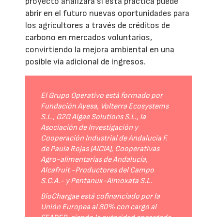
proyecto analizará si esta práctica puede
abrir en el futuro nuevas oportunidades para
los agricultores a través de créditos de
carbono en mercados voluntarios,
convirtiendo la mejora ambiental en una
posible vía adicional de ingresos.
El Grupo Operativo está formado por
Fundación Ayesa, Volterra Ecosystems
S.L., G2G Algae Solutions S.L., la
Asociación de Investigación y
Cooperación Industrial de Andalucía F.
de Paula Rojas (AICIA), Cooperativas
Agro-alimentarias de Andalucía,
Alcafruit -Productores del Campo
S.C.A.- y Pentanux-Almoxata S.L.
BioChargae está cofinanciado por la
Unión Europea al 80% con cargo al