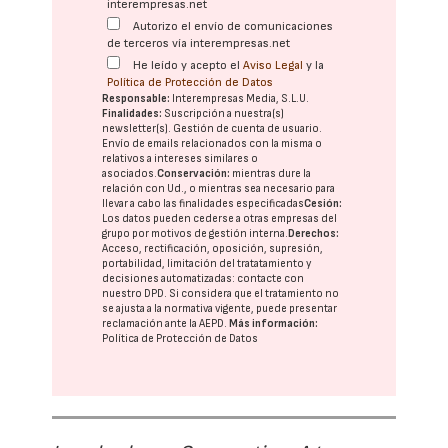
interempresas.net
Autorizo el envío de comunicaciones
de terceros vía interempresas.net
He leído y acepto el
Aviso Legal
y la
Política de Protección de Datos
Responsable:
Interempresas Media, S.L.U.
Finalidades:
Suscripción a nuestra(s)
newsletter(s). Gestión de cuenta de usuario.
Envío de emails relacionados con la misma o
relativos a intereses similares o
asociados.
Conservación:
mientras dure la
relación con Ud., o mientras sea necesario para
llevar a cabo las finalidades especificadas
Cesión:
Los datos pueden cederse a otras
empresas del
grupo
por motivos de gestión interna.
Derechos:
Acceso, rectificación, oposición, supresión,
portabilidad, limitación del tratatamiento y
decisiones automatizadas:
contacte con
nuestro DPD
. Si considera que el tratamiento no
se ajusta a la normativa vigente, puede presentar
reclamación ante la
AEPD
.
Más información:
Política de Protección de Datos