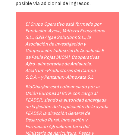
posible vía adicional de ingresos.
El Grupo Operativo está formado por
Fundación Ayesa, Volterra Ecosystems
S.L., G2G Algae Solutions S.L., la
Asociación de Investigación y
Cooperación Industrial de Andalucía F.
de Paula Rojas (AICIA), Cooperativas
Agro-alimentarias de Andalucía,
Alcafruit -Productores del Campo
S.C.A.- y Pentanux-Almoxata S.L.
BioChargae está cofinanciado por la
Unión Europea al 80% con cargo al
FEADER, siendo la autoridad encargada
de la gestión de la aplicación de la ayuda
FEADER la dirección General de
Desarrollo Rural, Innovación y
Formación Agroalimentaria del
Ministerio de Agricultura, Pesca y