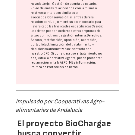
newsletter(s). Gestión de cuenta de usuario.
Envío de emails relacionados con la misma o
relativos a intereses similares o
asociados.
Conservación:
mientras dure la
relación con Ud., o mientras sea necesario para
llevar a cabo las finalidades especificadas
Cesión:
Los datos pueden cederse a otras
empresas del
grupo
por motivos de gestión interna.
Derechos:
Acceso, rectificación, oposición, supresión,
portabilidad, limitación del tratatamiento y
decisiones automatizadas:
contacte con
nuestro DPD
. Si considera que el tratamiento no
se ajusta a la normativa vigente, puede presentar
reclamación ante la
AEPD
.
Más información:
Política de Protección de Datos
Impulsado por Cooperativas Agro-
alimentarias de Andalucía
El proyecto BioChargae
busca convertir