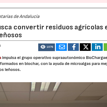
tarias de Andalucía
sca convertir residuos agrícolas 
leñosos
6
1076
a
impulsa el grupo operativo supraautonómico BioChargae
ormados en biochar, con la ayuda de microalgas para mej
vos leñosos.