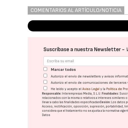
COMENTARIOS AL ARTÍCULO/NOTICIA
Suscríbase a nuestra Newsletter -
Marcar todos
Autorizo el envío de newsletters y avisos inform
Autorizo el envío de comunicaciones de terceros 
He leído y acepto el
Aviso Legal
y la
Política de Pr
Responsable:
Interempresas Media, S.L.U.
Finalidades:
Suscri
relacionados con la misma o relativos a intereses similares 
llevar a cabo las finalidades especificadas
Cesión:
Los datos p
Acceso, rectificación, oposición, supresión, portabilidad, l
considera que el tratamiento no se ajusta a la normativa vige
Datos