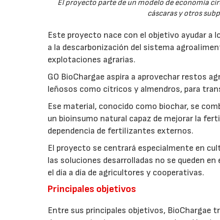
El proyecto parte de un modelo de economía ci
cáscaras y otros sub
Este proyecto nace con el objetivo ayudar a lo
a la descarbonización del sistema agroalimenta
explotaciones agrarias.
GO BioChargae aspira a aprovechar restos agr
leñosos como cítricos y almendros, para trans
Ese material, conocido como biochar, se comb
un bioinsumo natural capaz de mejorar la fertil
dependencia de fertilizantes externos.
El proyecto se centrará especialmente en culti
las soluciones desarrolladas no se queden en e
el día a día de agricultores y cooperativas.
Principales objetivos
Entre sus principales objetivos, BioChargae tr