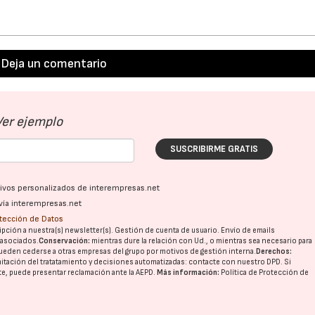
Deja un comentario
Ver ejemplo
SUSCRIBIRME GRATIS
ativos personalizados de interempresas.net
23/07/2026
30/07/2026
vía interempresas.net
otección de Datos
pción a nuestra(s) newsletter(s). Gestión de cuenta de usuario. Envío de emails
o asociados.
Conservación:
mientras dure la relación con Ud., o mientras sea necesario para
ueden cederse a otras
empresas del grupo
por motivos de gestión interna.
Derechos:
imitación del tratatamiento y decisiones automatizadas:
contacte con nuestro DPD
. Si
nte, puede presentar reclamación ante la
AEPD
.
Más información:
Política de Protección de