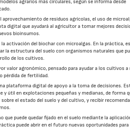
modelos agrarios más circulares, según se informa desde
cado.
: el aprovechamiento de residuos agrícolas, el uso de microa
ta digital que ayudará al agricultor a tomar mejores decis
 nuevos bioinsumos.
a activación del biochar con microalgas. En la práctica, e
rar la estructura del suelo con organismos naturales que p
rollo de los cultivos.
r valor agronómico, pensado para ayudar a los cultivos a r
 pérdida de fertilidad.
a plataforma digital de apoyo a la toma de decisiones. Es
e y útil en explotaciones pequeñas y medianas, de forma q
sobre el estado del suelo y del cultivo, y recibir recomend
umos.
no que puede quedar fijado en el suelo mediante la aplicació
práctica puede abrir en el futuro nuevas oportunidades para