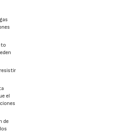
lgas
iones
sto
ueden
esistir
ta
ue el
aciones
n de
 los