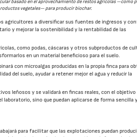
rcular basado en el aprovechamiento de restos agrícolas —como p
productos vegetales— para producir biochar.
s agricultores a diversificar sus fuentes de ingresos y cont
rio y mejorar la sostenibilidad y la rentabilidad de las
ícolas, como podas, cáscaras y otros subproductos de cul
formarlos en un material beneficioso para el suelo.
inará con microalgas producidas en la propia finca para o
idad del suelo, ayudar a retener mejor el agua y reducir la
vos leñosos y se validará en fincas reales, con el objetivo
l laboratorio, sino que puedan aplicarse de forma sencilla y
abajará para facilitar que las explotaciones puedan produci