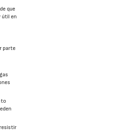
 de que
 útil en
r parte
lgas
iones
sto
ueden
esistir