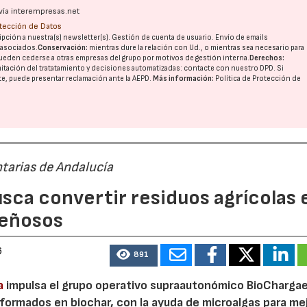
vía interempresas.net
otección de Datos
pción a nuestra(s) newsletter(s). Gestión de cuenta de usuario. Envío de emails
o asociados.
Conservación:
mientras dure la relación con Ud., o mientras sea necesario para
ueden cederse a otras
empresas del grupo
por motivos de gestión interna.
Derechos:
imitación del tratatamiento y decisiones automatizadas:
contacte con nuestro DPD
. Si
nte, puede presentar reclamación ante la
AEPD
.
Más información:
Política de Protección de
tarias de Andalucía
sca convertir residuos agrícolas 
leñosos
6
891
a
impulsa el grupo operativo supraautonómico BioChargae
ormados en biochar, con la ayuda de microalgas para mej