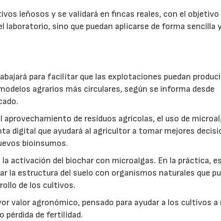
vos leñosos y se validará en fincas reales, con el objetivo
l laboratorio, sino que puedan aplicarse de forma sencilla y
abajará para facilitar que las explotaciones puedan produci
modelos agrarios más circulares, según se informa desde
cado.
: el aprovechamiento de residuos agrícolas, el uso de microa
ta digital que ayudará al agricultor a tomar mejores decis
 nuevos bioinsumos.
a activación del biochar con microalgas. En la práctica, e
rar la estructura del suelo con organismos naturales que p
rollo de los cultivos.
r valor agronómico, pensado para ayudar a los cultivos a r
 pérdida de fertilidad.