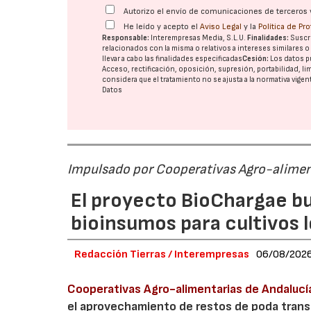
Autorizo el envío de comunicaciones de terceros 
He leído y acepto el
Aviso Legal
y la
Política de Pr
Responsable:
Interempresas Media, S.L.U.
Finalidades:
Suscri
relacionados con la misma o relativos a intereses similares 
llevar a cabo las finalidades especificadas
Cesión:
Los datos p
Acceso, rectificación, oposición, supresión, portabilidad, l
considera que el tratamiento no se ajusta a la normativa vige
Datos
Impulsado por Cooperativas Agro-alimen
El proyecto BioChargae bu
bioinsumos para cultivos 
Redacción Tierras / Interempresas
06/08/202
Cooperativas Agro-alimentarias de Andalucí
el aprovechamiento de restos de poda transf