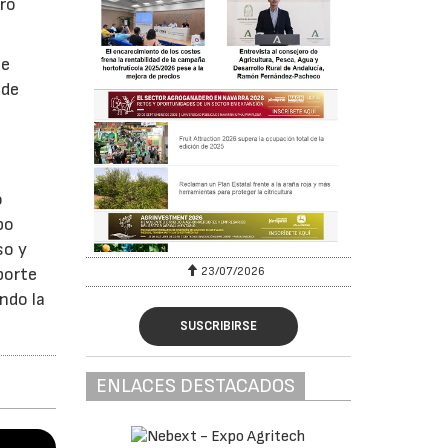
uro
de
 de
o
po
so y
23/07/2026
porte
ndo la
SUSCRIBIRSE
ENLACES DESTACADOS