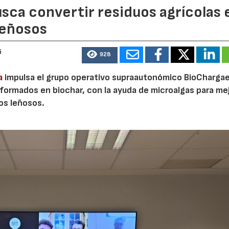
sca convertir residuos agrícolas 
leñosos
6
928
a
impulsa el grupo operativo supraautonómico BioChargae
ormados en biochar, con la ayuda de microalgas para mej
vos leñosos.