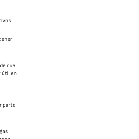
tivos
btener
 de que
 útil en
r parte
lgas