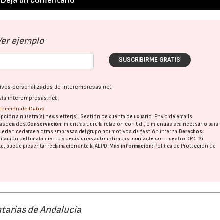
Deja un comentario
Ver ejemplo
SUSCRIBIRME GRATIS
ativos personalizados de interempresas.net
vía interempresas.net
otección de Datos
pción a nuestra(s) newsletter(s). Gestión de cuenta de usuario. Envío de emails
o asociados.
Conservación:
mientras dure la relación con Ud., o mientras sea necesario para
ueden cederse a otras
empresas del grupo
por motivos de gestión interna.
Derechos:
imitación del tratatamiento y decisiones automatizadas:
contacte con nuestro DPD
. Si
nte, puede presentar reclamación ante la
AEPD
.
Más información:
Política de Protección de
tarias de Andalucía