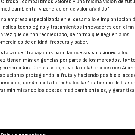
 Citrosol, compartimos valores y una misma visión de fut
o medioambiental y generación de valor añadido”
una empresa especializada en el desarrollo e implantación 
 aplica tecnologías y tratamientos innovadores con el fin
na vez que se han recolectado, de forma que lleguen a los
rciales de calidad, frescura y sabor.
 destaca que “trabajamos para dar nuevas soluciones a los
vez tienen más exigencias por parte de los mercados, tant
ermercados. Con este objetivo, la colaboración con Ailim
soluciones protegiendo la fruta y haciendo posible el acce
23/07/2026
30/07/2026
ercados, donde hasta la fecha los largos tiempo de trans
var minimizando los costes medioambientales, y garantiza