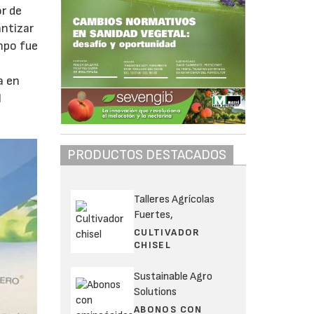
r de
ntizar
mpo fue
a en
l
PRODUCTOS DESTACADOS
Talleres Agrícolas
Fuertes,
CULTIVADOR
CHISEL
Sustainable Agro
Solutions
ABONOS CON