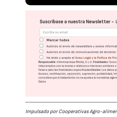
Suscríbase a nuestra Newsletter -
Marcar todos
Autorizo el envío de newsletters y avisos inform
Autorizo el envío de comunicaciones de terceros 
He leído y acepto el
Aviso Legal
y la
Política de Pr
Responsable:
Interempresas Media, S.L.U.
Finalidades:
Suscri
relacionados con la misma o relativos a intereses similares 
llevar a cabo las finalidades especificadas
Cesión:
Los datos p
Acceso, rectificación, oposición, supresión, portabilidad, l
considera que el tratamiento no se ajusta a la normativa vige
Datos
Impulsado por Cooperativas Agro-alimen