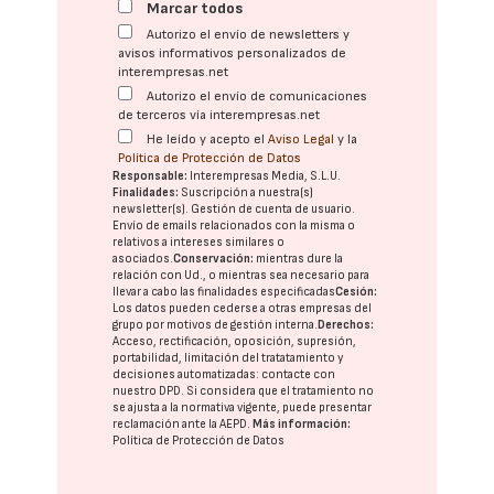
Marcar todos
Autorizo el envío de newsletters y
avisos informativos personalizados de
interempresas.net
Autorizo el envío de comunicaciones
de terceros vía interempresas.net
He leído y acepto el
Aviso Legal
y la
Política de Protección de Datos
Responsable:
Interempresas Media, S.L.U.
Finalidades:
Suscripción a nuestra(s)
newsletter(s). Gestión de cuenta de usuario.
Envío de emails relacionados con la misma o
relativos a intereses similares o
asociados.
Conservación:
mientras dure la
relación con Ud., o mientras sea necesario para
llevar a cabo las finalidades especificadas
Cesión:
Los datos pueden cederse a otras
empresas del
grupo
por motivos de gestión interna.
Derechos:
Acceso, rectificación, oposición, supresión,
portabilidad, limitación del tratatamiento y
decisiones automatizadas:
contacte con
nuestro DPD
. Si considera que el tratamiento no
se ajusta a la normativa vigente, puede presentar
reclamación ante la
AEPD
.
Más información:
Política de Protección de Datos