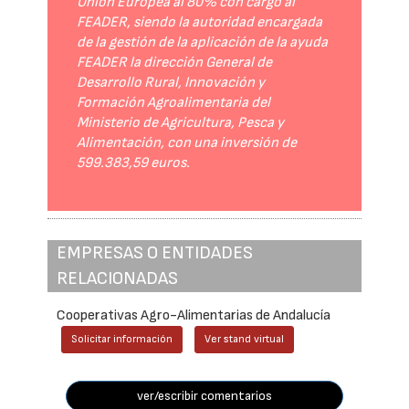
Unión Europea al 80% con cargo al
FEADER, siendo la autoridad encargada
de la gestión de la aplicación de la ayuda
FEADER la dirección General de
Desarrollo Rural, Innovación y
Formación Agroalimentaria del
Ministerio de Agricultura, Pesca y
Alimentación, con una inversión de
599.383,59 euros.
EMPRESAS O ENTIDADES
RELACIONADAS
Cooperativas Agro-Alimentarias de Andalucía
Solicitar información
Ver stand virtual
ver/escribir comentarios