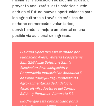
mediante la aplicación de biochar activo. El
proyecto analizará si esta práctica puede
abrir en el futuro nuevas oportunidades para
los agricultores a través de créditos de
carbono en mercados voluntarios,
convirtiendo la mejora ambiental en una
posible vía adicional de ingresos.
El Grupo Operativo está formado por
Fundación Ayesa, Volterra Ecosystems
S.L., G2G Algae Solutions S.L., la
Asociación de Investigación y
Cooperación Industrial de Andalucía F.
de Paula Rojas (AICIA), Cooperativas
Agro-alimentarias de Andalucía,
Alcafruit -Productores del Campo
S.C.A.- y Pentanux-Almoxata S.L.
BioChargae está cofinanciado por la