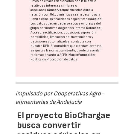
Envío de emails relacionados con la misma o
relativos a intereses similares o
asociados.
Conservación:
mientras dure la
relación con Ud., o mientras sea necesario para
llevar a cabo las finalidades especificadas
Cesión:
Los datos pueden cederse a otras
empresas del
grupo
por motivos de gestión interna.
Derechos:
Acceso, rectificación, oposición, supresión,
portabilidad, limitación del tratatamiento y
decisiones automatizadas:
contacte con
nuestro DPD
. Si considera que el tratamiento no
se ajusta a la normativa vigente, puede presentar
reclamación ante la
AEPD
.
Más información:
Política de Protección de Datos
Impulsado por Cooperativas Agro-
alimentarias de Andalucía
El proyecto BioChargae
busca convertir