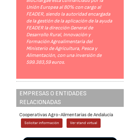
BioChargae está cofinanciado por la
Unión Europea al 80% con cargo al
FEADER, siendo la autoridad encargada
de la gestión de la aplicación de la ayuda
FEADER la dirección General de
Desarrollo Rural, Innovación y
Formación Agroalimentaria del
Ministerio de Agricultura, Pesca y
Alimentación, con una inversión de
599.383,59 euros.
EMPRESAS O ENTIDADES
RELACIONADAS
Cooperativas Agro-Alimentarias de Andalucía
Solicitar información
Ver stand virtual