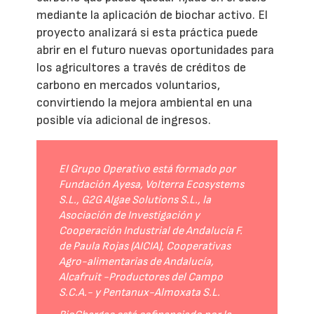
mediante la aplicación de biochar activo. El
proyecto analizará si esta práctica puede
abrir en el futuro nuevas oportunidades para
los agricultores a través de créditos de
carbono en mercados voluntarios,
convirtiendo la mejora ambiental en una
posible vía adicional de ingresos.
El Grupo Operativo está formado por
Fundación Ayesa, Volterra Ecosystems
S.L., G2G Algae Solutions S.L., la
Asociación de Investigación y
Cooperación Industrial de Andalucía F.
de Paula Rojas (AICIA), Cooperativas
Agro-alimentarias de Andalucía,
Alcafruit -Productores del Campo
S.C.A.- y Pentanux-Almoxata S.L.