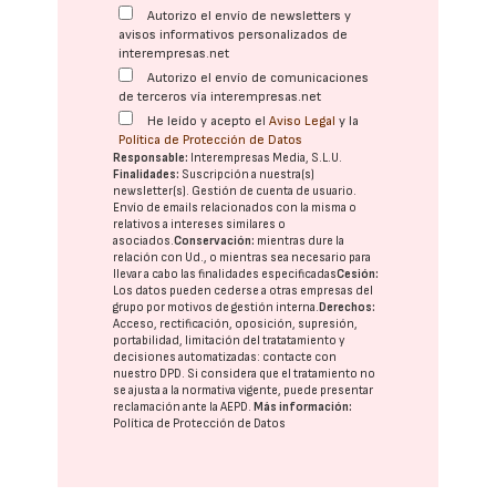
Autorizo el envío de newsletters y
avisos informativos personalizados de
interempresas.net
Autorizo el envío de comunicaciones
de terceros vía interempresas.net
He leído y acepto el
Aviso Legal
y la
Política de Protección de Datos
Responsable:
Interempresas Media, S.L.U.
Finalidades:
Suscripción a nuestra(s)
newsletter(s). Gestión de cuenta de usuario.
Envío de emails relacionados con la misma o
relativos a intereses similares o
asociados.
Conservación:
mientras dure la
relación con Ud., o mientras sea necesario para
llevar a cabo las finalidades especificadas
Cesión:
Los datos pueden cederse a otras
empresas del
grupo
por motivos de gestión interna.
Derechos:
Acceso, rectificación, oposición, supresión,
portabilidad, limitación del tratatamiento y
decisiones automatizadas:
contacte con
nuestro DPD
. Si considera que el tratamiento no
se ajusta a la normativa vigente, puede presentar
reclamación ante la
AEPD
.
Más información:
Política de Protección de Datos