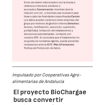
Envío de emails relacionados con la misma o
relativos a intereses similares o
asociados.
Conservación:
mientras dure la
relación con Ud., o mientras sea necesario para
llevar a cabo las finalidades especificadas
Cesión:
Los datos pueden cederse a otras
empresas del
grupo
por motivos de gestión interna.
Derechos:
Acceso, rectificación, oposición, supresión,
portabilidad, limitación del tratatamiento y
decisiones automatizadas:
contacte con
nuestro DPD
. Si considera que el tratamiento no
se ajusta a la normativa vigente, puede presentar
reclamación ante la
AEPD
.
Más información:
Política de Protección de Datos
Impulsado por Cooperativas Agro-
alimentarias de Andalucía
El proyecto BioChargae
busca convertir