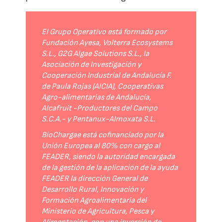
El Grupo Operativo está formado por
Fundación Ayesa, Volterra Ecosystems
S.L., G2G Algae Solutions S.L., la
Asociación de Investigación y
Cooperación Industrial de Andalucía F.
de Paula Rojas (AICIA), Cooperativas
Agro-alimentarias de Andalucía,
Alcafruit -Productores del Campo
S.C.A.- y Pentanux-Almoxata S.L.
BioChargae está cofinanciado por la
Unión Europea al 80% con cargo al
FEADER, siendo la autoridad encargada
de la gestión de la aplicación de la ayuda
FEADER la dirección General de
Desarrollo Rural, Innovación y
Formación Agroalimentaria del
Ministerio de Agricultura, Pesca y