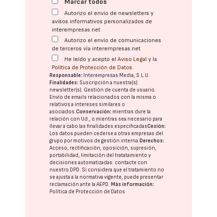
Marcar todos
Autorizo el envío de newsletters y
avisos informativos personalizados de
interempresas.net
Autorizo el envío de comunicaciones
de terceros vía interempresas.net
He leído y acepto el
Aviso Legal
y la
Política de Protección de Datos
Responsable:
Interempresas Media, S.L.U.
Finalidades:
Suscripción a nuestra(s)
newsletter(s). Gestión de cuenta de usuario.
Envío de emails relacionados con la misma o
relativos a intereses similares o
asociados.
Conservación:
mientras dure la
relación con Ud., o mientras sea necesario para
llevar a cabo las finalidades especificadas
Cesión:
Los datos pueden cederse a otras
empresas del
grupo
por motivos de gestión interna.
Derechos:
Acceso, rectificación, oposición, supresión,
portabilidad, limitación del tratatamiento y
decisiones automatizadas:
contacte con
nuestro DPD
. Si considera que el tratamiento no
se ajusta a la normativa vigente, puede presentar
reclamación ante la
AEPD
.
Más información:
Política de Protección de Datos