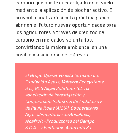
carbono que puede quedar fijado en el suelo
mediante la aplicación de biochar activo. El
proyecto analizará si esta práctica puede
abrir en el futuro nuevas oportunidades para
los agricultores a través de créditos de
carbono en mercados voluntarios,
convirtiendo la mejora ambiental en una
posible vía adicional de ingresos.
El Grupo Operativo está formado por
Fundación Ayesa, Volterra Ecosystems
S.L., G2G Algae Solutions S.L., la
Asociación de Investigación y
Cooperación Industrial de Andalucía F.
de Paula Rojas (AICIA), Cooperativas
Agro-alimentarias de Andalucía,
Alcafruit -Productores del Campo
S.C.A.- y Pentanux-Almoxata S.L.