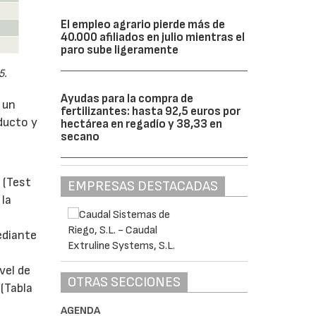
El empleo agrario pierde más de
40.000 afiliados en julio mientras el
paro sube ligeramente
5.
Ayudas para la compra de
 un
fertilizantes: hasta 92,5 euros por
oducto y
hectárea en regadío y 38,33 en
secano
 (Test
EMPRESAS DESTACADAS
 la
ediante
vel de
OTRAS SECCIONES
 (Tabla
AGENDA