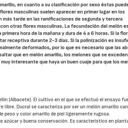
 amarillo, en cuanto a su clasificación por sexo éstas pued
lores masculinas suelen aparecer en primer lugar en los
n más tarde en las ramificaciones de segunda y tercera
on otras flores masculinas. La fecundación del melón e
a primera hora de la mañana y dura de 4 a 6 horas. Si la flo
r receptiva durante 2-3 días. Si la polinización es insufi
malmente deformados, por lo que es necesario que las ab
esaltar que en melón amarillo, los melones que se exceden
es muy interesante que haya un buen cuaje para que los m
llín (Albacete). El cultivo en el que se efectuó el ensayo f
e libre. Ducral se caracteriza por ser un melón amarillo can
 peso y color amarillo de piel ligeramente rugosa.
de azúcar y buena conservación. Es característico en plan