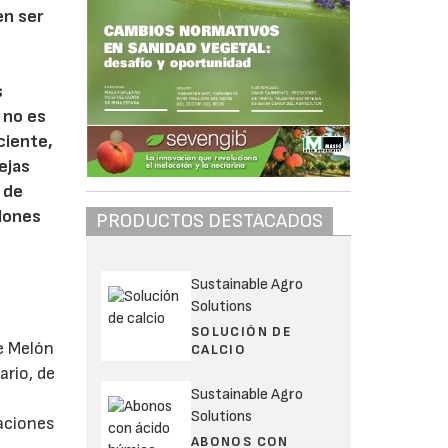
en ser
s
r no es
ciente,
ejas
 de
elones
PRODUCTOS DESTACADOS
Sustainable Agro
Solutions
SOLUCIÓN DE
ue Melón
CALCIO
ario, de
Sustainable Agro
Solutions
taciones
ABONOS CON