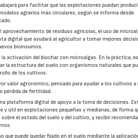
abajará para facilitar que las explotaciones puedan produci
modelos agrarios más circulares, según se informa desde
cado.
: el aprovechamiento de residuos agrícolas, el uso de microa
ta digital que ayudará al agricultor a tomar mejores decis
 nuevos bioinsumos.
a activación del biochar con microalgas. En la práctica, e
rar la estructura del suelo con organismos naturales que p
rollo de los cultivos.
r valor agronómico, pensado para ayudar a los cultivos a r
 pérdida de fertilidad.
a plataforma digital de apoyo a la toma de decisiones. Es
e y útil en explotaciones pequeñas y medianas, de forma q
sobre el estado del suelo y del cultivo, y recibir recomend
umos.
no que puede quedar fijado en el suelo mediante la aplicació