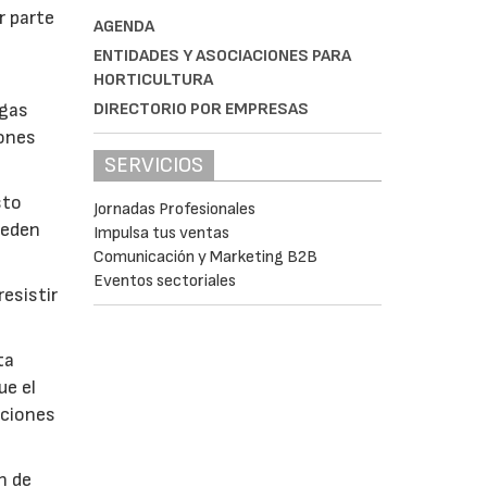
r parte
AGENDA
ENTIDADES Y ASOCIACIONES PARA
HORTICULTURA
DIRECTORIO POR EMPRESAS
lgas
iones
SERVICIOS
sto
Jornadas Profesionales
ueden
Impulsa tus ventas
Comunicación y Marketing B2B
Eventos sectoriales
esistir
ta
ue el
aciones
n de