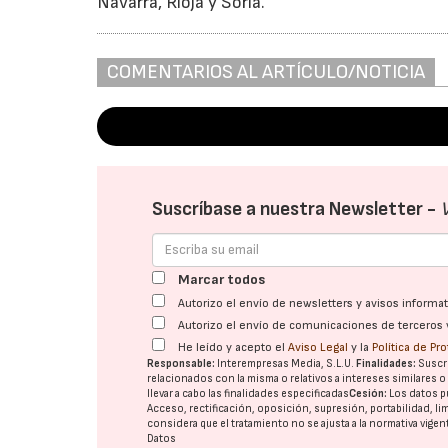
Navarra, Rioja y Soria.
COMENTARIOS AL ARTÍCULO/NOTICIA
Suscríbase a nuestra Newsletter -
Marcar todos
Autorizo el envío de newsletters y avisos inform
Autorizo el envío de comunicaciones de terceros 
He leído y acepto el
Aviso Legal
y la
Política de Pr
Responsable:
Interempresas Media, S.L.U.
Finalidades:
Suscri
relacionados con la misma o relativos a intereses similares 
llevar a cabo las finalidades especificadas
Cesión:
Los datos p
Acceso, rectificación, oposición, supresión, portabilidad, l
considera que el tratamiento no se ajusta a la normativa vige
Datos