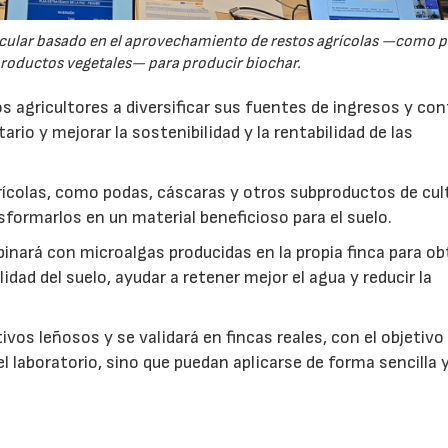
rcular basado en el aprovechamiento de restos agrícolas —como p
productos vegetales— para producir biochar.
s agricultores a diversificar sus fuentes de ingresos y cont
rio y mejorar la sostenibilidad y la rentabilidad de las
ícolas, como podas, cáscaras y otros subproductos de cul
formarlos en un material beneficioso para el suelo.
inará con microalgas producidas en la propia finca para o
idad del suelo, ayudar a retener mejor el agua y reducir la
vos leñosos y se validará en fincas reales, con el objetivo
l laboratorio, sino que puedan aplicarse de forma sencilla y