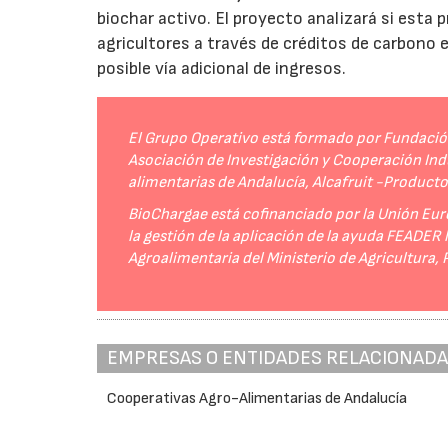
biochar activo. El proyecto analizará si esta 
agricultores a través de créditos de carbono
posible vía adicional de ingresos.
El Grupo Operativo está formado por Fundación 
Asociación de Investigación y Cooperación Indu
alimentarias de Andalucía, Alcafruit -Product
BioChargae está cofinanciado por la Unión Eur
la gestión de la aplicación de la ayuda FEADER
Agroalimentaria del Ministerio de Agricultura,
EMPRESAS O ENTIDADES RELACIONAD
Cooperativas Agro-Alimentarias de Andalucía