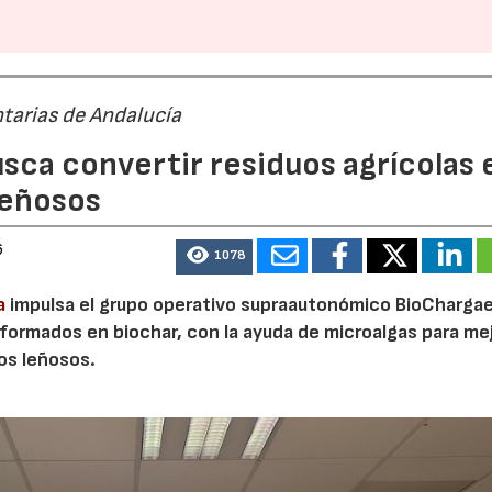
tarias de Andalucía
sca convertir residuos agrícolas 
leñosos
6
1078
23/07/2026
30/07/2026
a
impulsa el grupo operativo supraautonómico BioChargae
ormados en biochar, con la ayuda de microalgas para mej
vos leñosos.