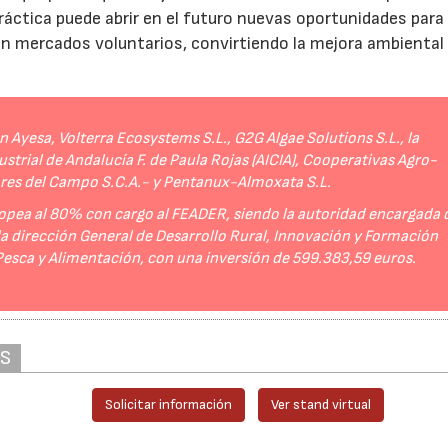
práctica puede abrir en el futuro nuevas oportunidades para
 en mercados voluntarios, convirtiendo la mejora ambiental
Ayesa, Volterra Ecosystems S.L., G2G Algae Solutions S.L., la
strial de Andalucía F. de Paula Rojas (AICIA), Cooperativas Agro-
ores del Campo S.C.A.- y Pentanux-Almoxata S.L.
opea al 80% con cargo al FEADER, siendo la autoridad encargada 
 la dirección General de Desarrollo Rural, Innovación y Formación
 Pesca y Alimentación, con una inversión de 599.383,59 euros.
AS
Solicitar información
Ver stand virtual