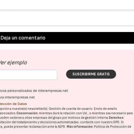
Deja un comentario
Ver ejemplo
SUSCRIBIRME GRATIS
ativos personalizados de interempresas.net
vía interempresas.net
otección de Datos
pción a nuestra(s) newsletter(s). Gestión de cuenta de usuario. Envío de emails
o asociados.
Conservación:
mientras dure la relación con Ud., o mientras sea necesario para
ueden cederse a otras
empresas del grupo
por motivos de gestión interna.
Derechos:
imitación del tratatamiento y decisiones automatizadas:
contacte con nuestro DPD
. Si
nte, puede presentar reclamación ante la
AEPD
.
Más información:
Política de Protección de