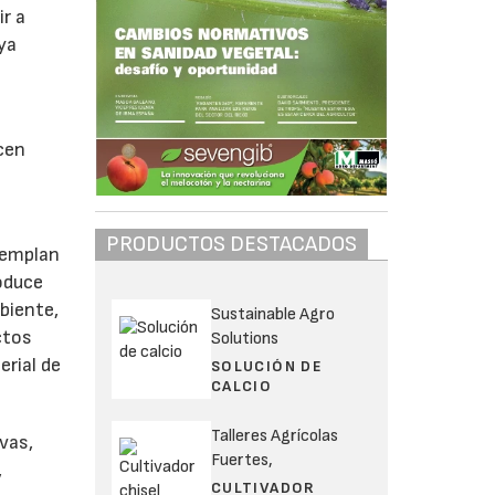
ir a
ya
icen
PRODUCTOS DESTACADOS
ntemplan
roduce
mbiente,
Sustainable Agro
ctos
Solutions
erial de
SOLUCIÓN DE
CALCIO
Talleres Agrícolas
vas,
Fuertes,
,
CULTIVADOR