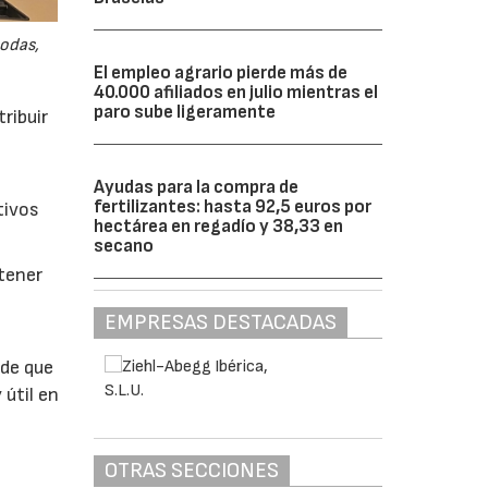
odas,
El empleo agrario pierde más de
40.000 afiliados en julio mientras el
paro sube ligeramente
ribuir
Ayudas para la compra de
fertilizantes: hasta 92,5 euros por
tivos
hectárea en regadío y 38,33 en
secano
btener
EMPRESAS DESTACADAS
 de que
 útil en
OTRAS SECCIONES