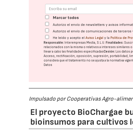
Marcar todos
Autorizo el envío de newsletters y avisos inform
Autorizo el envío de comunicaciones de terceros 
He leído y acepto el
Aviso Legal
y la
Política de Pr
Responsable:
Interempresas Media, S.L.U.
Finalidades:
Suscri
relacionados con la misma o relativos a intereses similares 
llevar a cabo las finalidades especificadas
Cesión:
Los datos p
Acceso, rectificación, oposición, supresión, portabilidad, l
considera que el tratamiento no se ajusta a la normativa vige
Datos
Impulsado por Cooperativas Agro-alimen
El proyecto BioChargae bu
bioinsumos para cultivos 