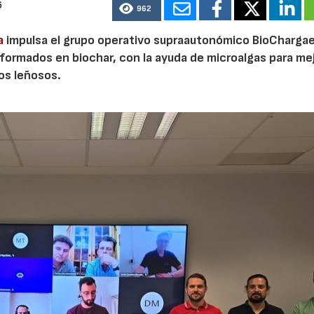
6
962
a
impulsa el grupo operativo supraautonómico BioChargae
ormados en biochar, con la ayuda de microalgas para mej
vos leñosos.