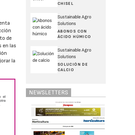
CHISEL
Sustainable Agro
menta
Solutions
cción
ABONOS CON
ÁCIDO HÚMICO
cto de
s en las
Sustainable Agro
ción
Solutions
orar la
SOLUCIÓN DE
CALCIO
NEWSLETTERS