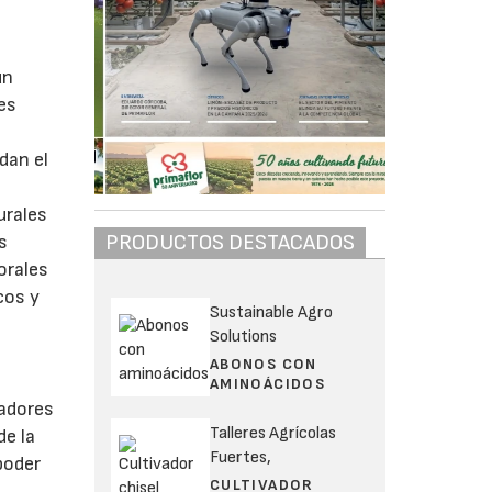
un
 es
dan el
urales
PRODUCTOS DESTACADOS
s
orales
cos y
Sustainable Agro
Solutions
ABONOS CON
AMINOÁCIDOS
zadores
Talleres Agrícolas
de la
Fuertes,
poder
CULTIVADOR