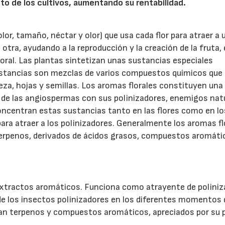
nto de los cultivos, aumentando su rentabilidad.
olor, tamaño, néctar y olor) que usa cada flor para atraer a 
a otra, ayudando a la reproducción y la creación de la fruta,
oral. Las plantas sintetizan unas sustancias especiales
stancias son mezclas de varios compuestos químicos que 
teza, hojas y semillas. Los aromas florales constituyen una
de las angiospermas con sus polinizadores, enemigos nat
oncentran estas sustancias tanto en las flores como en lo
ra atraer a los polinizadores. Generalmente los aromas fl
erpenos, derivados de ácidos grasos, compuestos aromáti
 extractos aromáticos. Funciona como atrayente de polini
de los insectos polinizadores en los diferentes momentos 
an terpenos y compuestos aromáticos, apreciados por su 