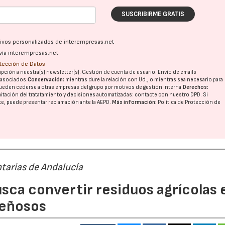
SUSCRIBIRME GRATIS
ativos personalizados de interempresas.net
vía interempresas.net
otección de Datos
pción a nuestra(s) newsletter(s). Gestión de cuenta de usuario. Envío de emails
o asociados.
Conservación:
mientras dure la relación con Ud., o mientras sea necesario para
ueden cederse a otras
empresas del grupo
por motivos de gestión interna.
Derechos:
imitación del tratatamiento y decisiones automatizadas:
contacte con nuestro DPD
. Si
nte, puede presentar reclamación ante la
AEPD
.
Más información:
Política de Protección de
tarias de Andalucía
sca convertir residuos agrícolas 
leñosos