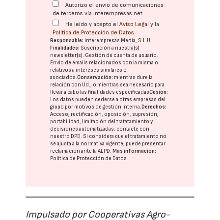
Autorizo el envío de comunicaciones
de terceros vía interempresas.net
He leído y acepto el
Aviso Legal
y la
Política de Protección de Datos
Responsable:
Interempresas Media, S.L.U.
Finalidades:
Suscripción a nuestra(s)
newsletter(s). Gestión de cuenta de usuario.
Envío de emails relacionados con la misma o
relativos a intereses similares o
asociados.
Conservación:
mientras dure la
relación con Ud., o mientras sea necesario para
llevar a cabo las finalidades especificadas
Cesión:
Los datos pueden cederse a otras
empresas del
grupo
por motivos de gestión interna.
Derechos:
Acceso, rectificación, oposición, supresión,
portabilidad, limitación del tratatamiento y
decisiones automatizadas:
contacte con
nuestro DPD
. Si considera que el tratamiento no
se ajusta a la normativa vigente, puede presentar
reclamación ante la
AEPD
.
Más información:
Política de Protección de Datos
Impulsado por Cooperativas Agro-