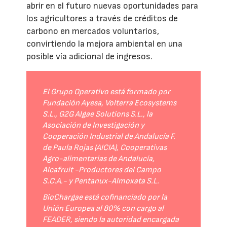
abrir en el futuro nuevas oportunidades para
los agricultores a través de créditos de
carbono en mercados voluntarios,
convirtiendo la mejora ambiental en una
posible vía adicional de ingresos.
El Grupo Operativo está formado por
Fundación Ayesa, Volterra Ecosystems
S.L., G2G Algae Solutions S.L., la
Asociación de Investigación y
Cooperación Industrial de Andalucía F.
de Paula Rojas (AICIA), Cooperativas
Agro-alimentarias de Andalucía,
Alcafruit -Productores del Campo
S.C.A.- y Pentanux-Almoxata S.L.
BioChargae está cofinanciado por la
Unión Europea al 80% con cargo al
FEADER, siendo la autoridad encargada