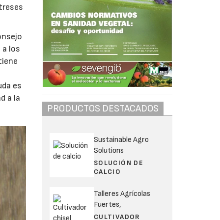
streses
onsejo
 a los
tiene
uda es
d a la
PRODUCTOS DESTACADOS
Sustainable Agro
Solutions
SOLUCIÓN DE
CALCIO
Talleres Agrícolas
Fuertes,
CULTIVADOR