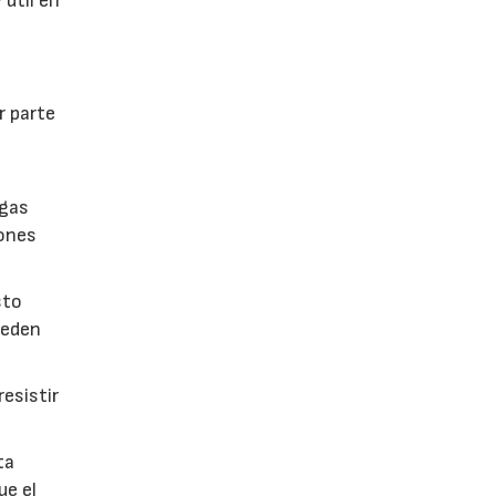
 útil en
r parte
lgas
iones
sto
ueden
esistir
ta
ue el