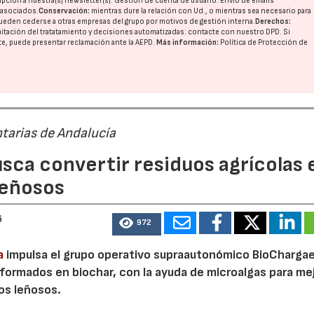
pción a nuestra(s) newsletter(s). Gestión de cuenta de usuario. Envío de emails
o asociados.
Conservación:
mientras dure la relación con Ud., o mientras sea necesario para
ueden cederse a otras
empresas del grupo
por motivos de gestión interna.
Derechos:
imitación del tratatamiento y decisiones automatizadas:
contacte con nuestro DPD
. Si
nte, puede presentar reclamación ante la
AEPD
.
Más información:
Política de Protección de
tarias de Andalucía
sca convertir residuos agrícolas 
leñosos
6
972
a
impulsa el grupo operativo supraautonómico BioChargae
ormados en biochar, con la ayuda de microalgas para mej
vos leñosos.