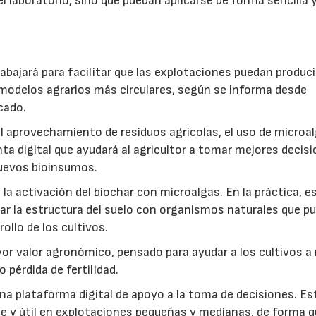
l laboratorio, sino que puedan aplicarse de forma sencilla y
abajará para facilitar que las explotaciones puedan produci
modelos agrarios más circulares, según se informa desde
cado.
: el aprovechamiento de residuos agrícolas, el uso de microa
ta digital que ayudará al agricultor a tomar mejores decis
 nuevos bioinsumos.
a activación del biochar con microalgas. En la práctica, e
rar la estructura del suelo con organismos naturales que p
rollo de los cultivos.
r valor agronómico, pensado para ayudar a los cultivos a r
 pérdida de fertilidad.
a plataforma digital de apoyo a la toma de decisiones. Es
e y útil en explotaciones pequeñas y medianas, de forma q