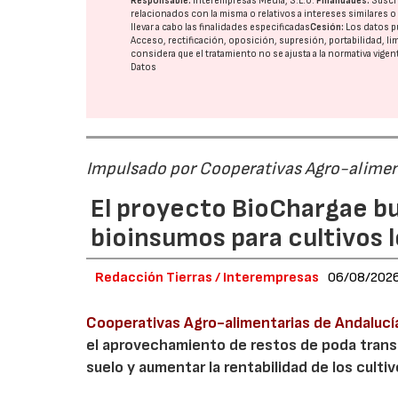
Responsable:
Interempresas Media, S.L.U.
Finalidades:
Suscri
relacionados con la misma o relativos a intereses similares 
llevar a cabo las finalidades especificadas
Cesión:
Los datos p
Acceso, rectificación, oposición, supresión, portabilidad, l
considera que el tratamiento no se ajusta a la normativa vige
Datos
Impulsado por Cooperativas Agro-alimen
El proyecto BioChargae bu
bioinsumos para cultivos 
Redacción Tierras / Interempresas
06/08/202
Cooperativas Agro-alimentarias de Andalucí
el aprovechamiento de restos de poda transf
suelo y aumentar la rentabilidad de los culti