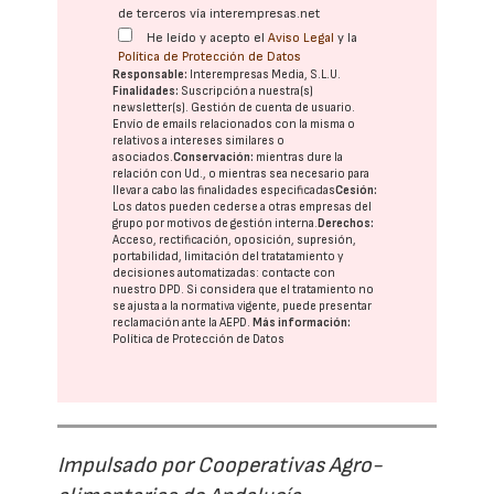
de terceros vía interempresas.net
He leído y acepto el
Aviso Legal
y la
Política de Protección de Datos
Responsable:
Interempresas Media, S.L.U.
Finalidades:
Suscripción a nuestra(s)
newsletter(s). Gestión de cuenta de usuario.
Envío de emails relacionados con la misma o
relativos a intereses similares o
asociados.
Conservación:
mientras dure la
relación con Ud., o mientras sea necesario para
llevar a cabo las finalidades especificadas
Cesión:
Los datos pueden cederse a otras
empresas del
grupo
por motivos de gestión interna.
Derechos:
Acceso, rectificación, oposición, supresión,
portabilidad, limitación del tratatamiento y
decisiones automatizadas:
contacte con
nuestro DPD
. Si considera que el tratamiento no
se ajusta a la normativa vigente, puede presentar
reclamación ante la
AEPD
.
Más información:
Política de Protección de Datos
Impulsado por Cooperativas Agro-