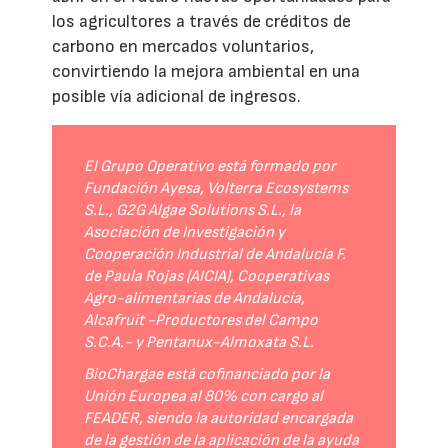
los agricultores a través de créditos de
carbono en mercados voluntarios,
convirtiendo la mejora ambiental en una
posible vía adicional de ingresos.
El Grupo Operativo está formado por
Fundación Ayesa, Volterra Ecosystems
S.L., G2G Algae Solutions S.L., la
Asociación de Investigación y
Cooperación Industrial de Andalucía F.
de Paula Rojas (AICIA), Cooperativas
Agro-alimentarias de Andalucía,
Alcafruit -Productores del Campo
S.C.A.- y Pentanux-Almoxata S.L.
BioChargae está cofinanciado por la
Unión Europea al 80% con cargo al
FEADER, siendo la autoridad encargada
de la gestión de la aplicación de la ayuda