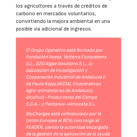
los agricultores a través de créditos de
carbono en mercados voluntarios,
convirtiendo la mejora ambiental en una
posible vía adicional de ingresos.
El Grupo Operativo está formado por
Fundación Ayesa, Volterra Ecosystems
S.L., G2G Algae Solutions S.L., la
Asociación de Investigación y
Cooperación Industrial de Andalucía F.
de Paula Rojas (AICIA), Cooperativas
Agro-alimentarias de Andalucía,
Alcafruit -Productores del Campo
S.C.A.- y Pentanux-Almoxata S.L.
BioChargae está cofinanciado por la
Unión Europea al 80% con cargo al
FEADER, siendo la autoridad encargada
de la gestión de la aplicación de la ayuda