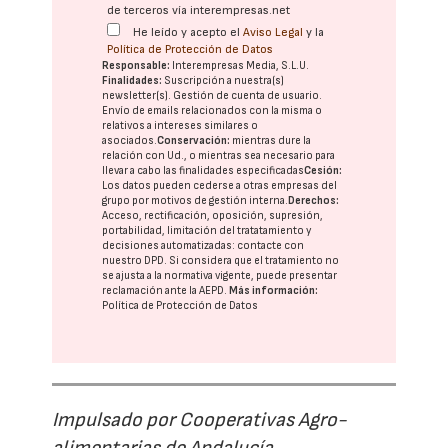
de terceros vía interempresas.net
He leído y acepto el
Aviso Legal
y la
Política de Protección de Datos
Responsable:
Interempresas Media, S.L.U.
Finalidades:
Suscripción a nuestra(s)
newsletter(s). Gestión de cuenta de usuario.
Envío de emails relacionados con la misma o
relativos a intereses similares o
asociados.
Conservación:
mientras dure la
relación con Ud., o mientras sea necesario para
llevar a cabo las finalidades especificadas
Cesión:
Los datos pueden cederse a otras
empresas del
grupo
por motivos de gestión interna.
Derechos:
Acceso, rectificación, oposición, supresión,
portabilidad, limitación del tratatamiento y
decisiones automatizadas:
contacte con
nuestro DPD
. Si considera que el tratamiento no
se ajusta a la normativa vigente, puede presentar
reclamación ante la
AEPD
.
Más información:
Política de Protección de Datos
Impulsado por Cooperativas Agro-