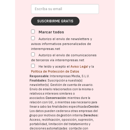
SUSCRIBIRME GRATIS
Marcar todos
Autorizo el envío de newsletters y
avisos informativos personalizados de
interempresas.net
Autorizo el envío de comunicaciones
de terceros vía interempresas.net
He leído y acepto el
Aviso Legal
y la
Política de Protección de Datos
Responsable:
Interempresas Media, S.L.U.
Finalidades:
Suscripción a nuestra(s)
newsletter(s). Gestión de cuenta de usuario.
Envío de emails relacionados con la misma o
relativos a intereses similares o
asociados.
Conservación:
mientras dure la
relación con Ud., o mientras sea necesario para
llevar a cabo las finalidades especificadas
Cesión:
Los datos pueden cederse a otras
empresas del
grupo
por motivos de gestión interna.
Derechos:
Acceso, rectificación, oposición, supresión,
portabilidad, limitación del tratatamiento y
decisiones automatizadas:
contacte con