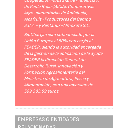
Cooperación Industrial de Andalucía F.
de Paula Rojas (AICIA), Cooperativas
Agro-alimentarias de Andalucía,
Alcafruit -Productores del Campo
S.C.A.- y Pentanux-Almoxata S.L.
BioChargae está cofinanciado por la
Unión Europea al 80% con cargo al
FEADER, siendo la autoridad encargada
de la gestión de la aplicación de la ayuda
FEADER la dirección General de
Desarrollo Rural, Innovación y
Formación Agroalimentaria del
Ministerio de Agricultura, Pesca y
Alimentación, con una inversión de
599.383,59 euros.
EMPRESAS O ENTIDADES
RELACIONADAS