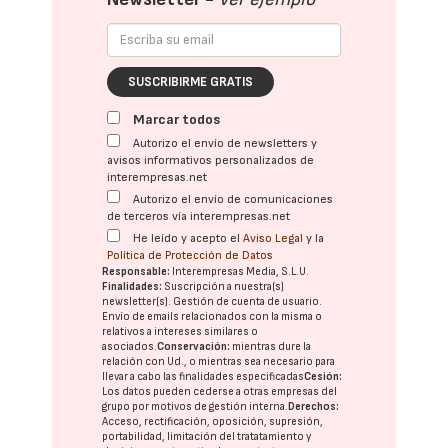
SUSCRIBIRME GRATIS
Marcar todos
Autorizo el envío de newsletters y
avisos informativos personalizados de
interempresas.net
Autorizo el envío de comunicaciones
de terceros vía interempresas.net
He leído y acepto el
Aviso Legal
y la
Política de Protección de Datos
Responsable:
Interempresas Media, S.L.U.
Finalidades:
Suscripción a nuestra(s)
newsletter(s). Gestión de cuenta de usuario.
Envío de emails relacionados con la misma o
relativos a intereses similares o
asociados.
Conservación:
mientras dure la
relación con Ud., o mientras sea necesario para
llevar a cabo las finalidades especificadas
Cesión:
Los datos pueden cederse a otras
empresas del
grupo
por motivos de gestión interna.
Derechos:
Acceso, rectificación, oposición, supresión,
portabilidad, limitación del tratatamiento y