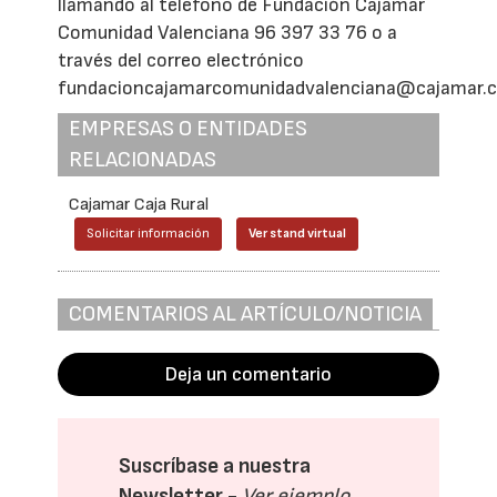
llamando al teléfono de Fundación Cajamar
Comunidad Valenciana 96 397 33 76 o a
través del correo electrónico
fundacioncajamarcomunidadvalenciana@cajamar.
EMPRESAS O ENTIDADES
RELACIONADAS
Cajamar Caja Rural
Solicitar información
Ver stand virtual
COMENTARIOS AL ARTÍCULO/NOTICIA
Deja un comentario
Suscríbase a nuestra
Newsletter -
Ver ejemplo