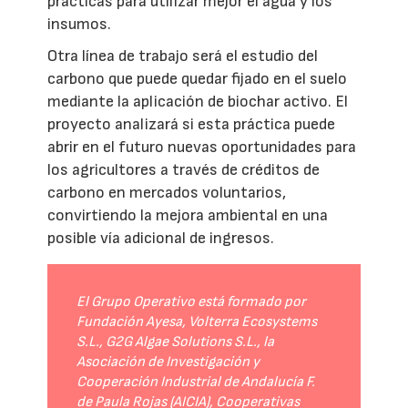
prácticas para utilizar mejor el agua y los
insumos.
Otra línea de trabajo será el estudio del
carbono que puede quedar fijado en el suelo
mediante la aplicación de biochar activo. El
proyecto analizará si esta práctica puede
abrir en el futuro nuevas oportunidades para
los agricultores a través de créditos de
carbono en mercados voluntarios,
convirtiendo la mejora ambiental en una
posible vía adicional de ingresos.
El Grupo Operativo está formado por
Fundación Ayesa, Volterra Ecosystems
S.L., G2G Algae Solutions S.L., la
Asociación de Investigación y
Cooperación Industrial de Andalucía F.
de Paula Rojas (AICIA), Cooperativas