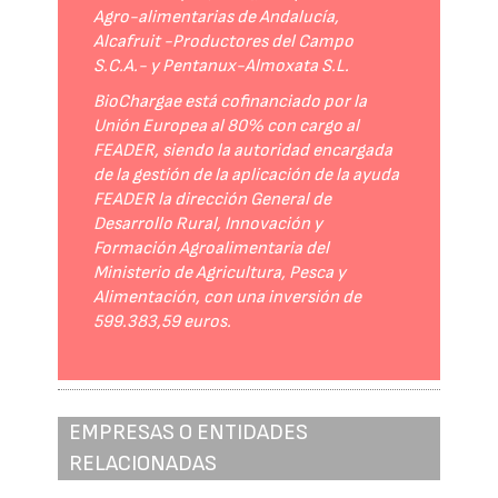
Agro-alimentarias de Andalucía,
Alcafruit -Productores del Campo
S.C.A.- y Pentanux-Almoxata S.L.
BioChargae está cofinanciado por la
Unión Europea al 80% con cargo al
FEADER, siendo la autoridad encargada
de la gestión de la aplicación de la ayuda
FEADER la dirección General de
Desarrollo Rural, Innovación y
Formación Agroalimentaria del
Ministerio de Agricultura, Pesca y
Alimentación, con una inversión de
599.383,59 euros.
EMPRESAS O ENTIDADES
RELACIONADAS