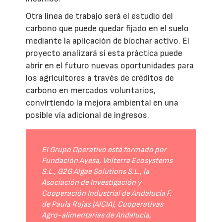
Otra línea de trabajo será el estudio del
carbono que puede quedar fijado en el suelo
mediante la aplicación de biochar activo. El
proyecto analizará si esta práctica puede
abrir en el futuro nuevas oportunidades para
los agricultores a través de créditos de
carbono en mercados voluntarios,
convirtiendo la mejora ambiental en una
posible vía adicional de ingresos.
El Grupo Operativo está formado por
Fundación Ayesa, Volterra Ecosystems
S.L., G2G Algae Solutions S.L., la
Asociación de Investigación y
Cooperación Industrial de Andalucía F.
de Paula Rojas (AICIA), Cooperativas
Agro-alimentarias de Andalucía,