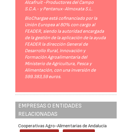
Alcafruit -Productores del Campo
S.C.A.- y Pentanux-Almoxata S.L.
BioChargae está cofinanciado por la
Unión Europea al 80% con cargo al
FEADER, siendo la autoridad encargada
de la gestión de la aplicación de la ayuda
FEADER la dirección General de
Desarrollo Rural, Innovación y
Formación Agroalimentaria del
Ministerio de Agricultura, Pesca y
Alimentación, con una inversión de
599.383,59 euros.
EMPRESAS O ENTIDADES
RELACIONADAS
Cooperativas Agro-Alimentarias de Andalucía