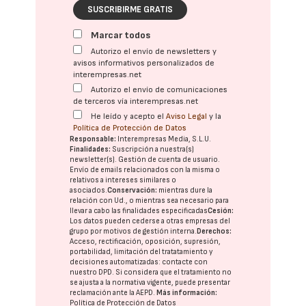
SUSCRIBIRME GRATIS
Marcar todos
Autorizo el envío de newsletters y
avisos informativos personalizados de
interempresas.net
Autorizo el envío de comunicaciones
de terceros vía interempresas.net
He leído y acepto el
Aviso Legal
y la
Política de Protección de Datos
Responsable:
Interempresas Media, S.L.U.
Finalidades:
Suscripción a nuestra(s)
newsletter(s). Gestión de cuenta de usuario.
Envío de emails relacionados con la misma o
relativos a intereses similares o
asociados.
Conservación:
mientras dure la
relación con Ud., o mientras sea necesario para
llevar a cabo las finalidades especificadas
Cesión:
Los datos pueden cederse a otras
empresas del
grupo
por motivos de gestión interna.
Derechos:
Acceso, rectificación, oposición, supresión,
portabilidad, limitación del tratatamiento y
decisiones automatizadas:
contacte con
nuestro DPD
. Si considera que el tratamiento no
se ajusta a la normativa vigente, puede presentar
reclamación ante la
AEPD
.
Más información:
Política de Protección de Datos