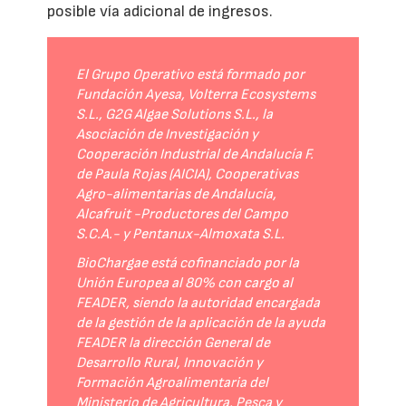
posible vía adicional de ingresos.
El Grupo Operativo está formado por
Fundación Ayesa, Volterra Ecosystems
S.L., G2G Algae Solutions S.L., la
Asociación de Investigación y
Cooperación Industrial de Andalucía F.
de Paula Rojas (AICIA), Cooperativas
Agro-alimentarias de Andalucía,
Alcafruit -Productores del Campo
S.C.A.- y Pentanux-Almoxata S.L.
BioChargae está cofinanciado por la
Unión Europea al 80% con cargo al
FEADER, siendo la autoridad encargada
de la gestión de la aplicación de la ayuda
FEADER la dirección General de
Desarrollo Rural, Innovación y
Formación Agroalimentaria del
Ministerio de Agricultura, Pesca y