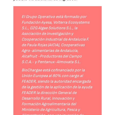
El Grupo Operativo está formado por
Fundación Ayesa, Volterra Ecosystems
S.L., G2G Algae Solutions S.L., la
Asociación de Investigación y
Cooperación Industrial de Andalucía F.
de Paula Rojas (AICIA), Cooperativas
Agro-alimentarias de Andalucía,
Alcafruit -Productores del Campo
S.C.A.- y Pentanux-Almoxata S.L.
BioChargae está cofinanciado por la
Unión Europea al 80% con cargo al
FEADER, siendo la autoridad encargada
de la gestión de la aplicación de la ayuda
FEADER la dirección General de
Desarrollo Rural, Innovación y
Formación Agroalimentaria del
Ministerio de Agricultura, Pesca y