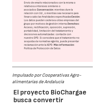
Envío de emails relacionados con la misma o
relativos a intereses similares o
asociados.
Conservación:
mientras dure la
relación con Ud., o mientras sea necesario para
llevar a cabo las finalidades especificadas
Cesión:
Los datos pueden cederse a otras
empresas del
grupo
por motivos de gestión interna.
Derechos:
Acceso, rectificación, oposición, supresión,
portabilidad, limitación del tratatamiento y
decisiones automatizadas:
contacte con
nuestro DPD
. Si considera que el tratamiento no
se ajusta a la normativa vigente, puede presentar
reclamación ante la
AEPD
.
Más información:
Política de Protección de Datos
Impulsado por Cooperativas Agro-
alimentarias de Andalucía
El proyecto BioChargae
busca convertir