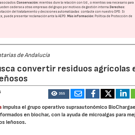
o asociados.
Conservación:
mientras dure la relación con Ud., o mientras sea necesario para
ueden cederse a otras
empresas del grupo
por motivos de gestión interna.
Derechos:
imitación del tratatamiento y decisiones automatizadas:
contacte con nuestro DPD
. Si
nte, puede presentar reclamación ante la
AEPD
.
Más información:
Política de Protección de
tarias de Andalucía
sca convertir residuos agrícolas 
leñosos
6
355
a
impulsa el grupo operativo supraautonómico BioChargae
ormados en biochar, con la ayuda de microalgas para mej
vos leñosos.