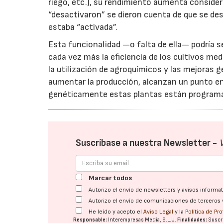
riego, etc.), su rendimiento aumenta conside
“desactivaron” se dieron cuenta de que se de
estaba “activada”.
Esta funcionalidad —o falta de ella— podría s
cada vez más la eficiencia de los cultivos med
la utilización de agroquímicos y las mejoras
aumentar la producción, alcanzan un punto en 
genéticamente estas plantas están programad
23/07/2026
Suscríbase a nuestra Newsletter -
Marcar todos
Autorizo el envío de newsletters y avisos inform
Autorizo el envío de comunicaciones de terceros 
He leído y acepto el
Aviso Legal
y la
Política de Pr
Responsable:
Interempresas Media, S.L.U.
Finalidades:
Suscri