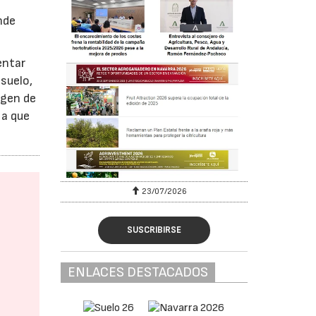
nde
entar
 suelo,
rgen de
 a que
6
30/07/2026
SUSCRIBIRSE
ENLACES DESTACADOS