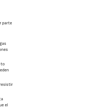
r parte
lgas
iones
sto
ueden
esistir
ta
ue el