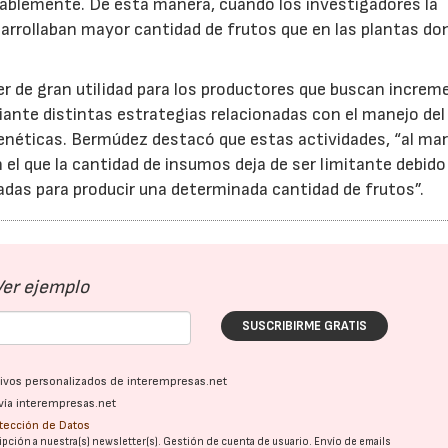
rablemente. De esta manera, cuando los investigadores la
sarrollaban mayor cantidad de frutos que en las plantas do
er de gran utilidad para los productores que buscan increm
iante distintas estrategias relacionadas con el manejo del
 genéticas. Bermúdez destacó que estas actividades, “al ma
el que la cantidad de insumos deja de ser limitante debido
as para producir una determinada cantidad de frutos”.
30/07/2026
23/07/202
Ver ejemplo
SUSCRIBIRME GRATIS
ativos personalizados de interempresas.net
vía interempresas.net
otección de Datos
pción a nuestra(s) newsletter(s). Gestión de cuenta de usuario. Envío de emails