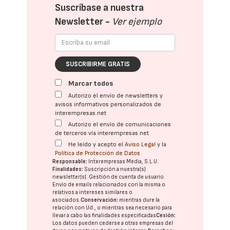
Suscríbase a nuestra
Newsletter -
Ver ejemplo
SUSCRIBIRME GRATIS
Marcar todos
Autorizo el envío de newsletters y
avisos informativos personalizados de
interempresas.net
Autorizo el envío de comunicaciones
de terceros vía interempresas.net
He leído y acepto el
Aviso Legal
y la
Política de Protección de Datos
Responsable:
Interempresas Media, S.L.U.
Finalidades:
Suscripción a nuestra(s)
newsletter(s). Gestión de cuenta de usuario.
Envío de emails relacionados con la misma o
relativos a intereses similares o
asociados.
Conservación:
mientras dure la
relación con Ud., o mientras sea necesario para
llevar a cabo las finalidades especificadas
Cesión:
Los datos pueden cederse a otras
empresas del