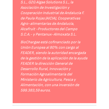
S.L., G2G Algae Solutions S.L., la
Asociación de Investigación y
Cooperación Industrial de Andalucía F.
de Paula Rojas (AICIA), Cooperativas
Agro-alimentarias de Andalucía,
Alcafruit -Productores del Campo
S.C.A.- y Pentanux-Almoxata S.L.
BioChargae está cofinanciado por la
Unión Europea al 80% con cargo al
FEADER, siendo la autoridad encargada
de la gestión de la aplicación de la ayuda
FEADER la dirección General de
Desarrollo Rural, Innovación y
Formación Agroalimentaria del
Ministerio de Agricultura, Pesca y
Alimentación, con una inversión de
599.383,59 euros.