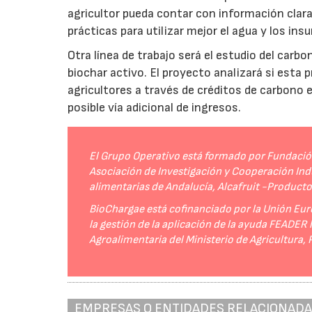
agricultor pueda contar con información clara 
prácticas para utilizar mejor el agua y los ins
Otra línea de trabajo será el estudio del carbo
biochar activo. El proyecto analizará si esta 
agricultores a través de créditos de carbono
posible vía adicional de ingresos.
El Grupo Operativo está formado por Fundación 
Asociación de Investigación y Cooperación Indu
alimentarias de Andalucía, Alcafruit -Product
BioChargae está cofinanciado por la Unión Eur
la gestión de la aplicación de la ayuda FEADER
Agroalimentaria del Ministerio de Agricultura,
EMPRESAS O ENTIDADES RELACIONAD