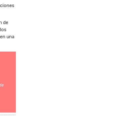
aciones
n de
 los
 en una
de