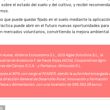
sobre el estado del suelo y del cultivo, y recibir recomend
umos.
no que puede quedar fijado en el suelo mediante la aplicació
práctica puede abrir en el futuro nuevas oportunidades para
 en mercados voluntarios, convirtiendo la mejora ambiental
Ayesa, Volterra Ecosystems S.L., G2G Algae Solutions S.L., la
strial de Andalucía F. de Paula Rojas (AICIA), Cooperativas Agro-
ores del Campo S.C.A.- y Pentanux-Almoxata S.L.
opea al 80% con cargo al FEADER, siendo la autoridad encargada 
 la dirección General de Desarrollo Rural, Innovación y Formación
 Pesca y Alimentación, con una inversión de 599.383,59 euros.
AS