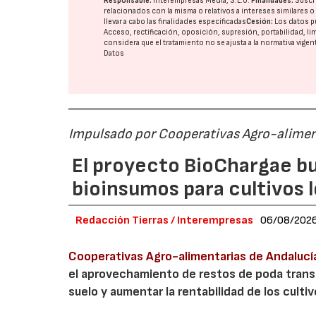
Responsable:
Interempresas Media, S.L.U.
Finalidades:
Suscri
relacionados con la misma o relativos a intereses similares 
llevar a cabo las finalidades especificadas
Cesión:
Los datos p
Acceso, rectificación, oposición, supresión, portabilidad, l
considera que el tratamiento no se ajusta a la normativa vige
Datos
Impulsado por Cooperativas Agro-alimen
El proyecto BioChargae bu
bioinsumos para cultivos 
Redacción Tierras / Interempresas
06/08/202
Cooperativas Agro-alimentarias de Andalucí
el aprovechamiento de restos de poda transf
suelo y aumentar la rentabilidad de los culti