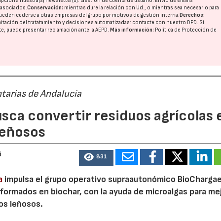
pción a nuestra(s) newsletter(s). Gestión de cuenta de usuario. Envío de emails
o asociados.
Conservación:
mientras dure la relación con Ud., o mientras sea necesario para
ueden cederse a otras
empresas del grupo
por motivos de gestión interna.
Derechos:
imitación del tratatamiento y decisiones automatizadas:
contacte con nuestro DPD
. Si
nte, puede presentar reclamación ante la
AEPD
.
Más información:
Política de Protección de
tarias de Andalucía
sca convertir residuos agrícolas 
leñosos
23/07/2026
30/07/2026
6
831
a
impulsa el grupo operativo supraautonómico BioChargae
ormados en biochar, con la ayuda de microalgas para mej
vos leñosos.