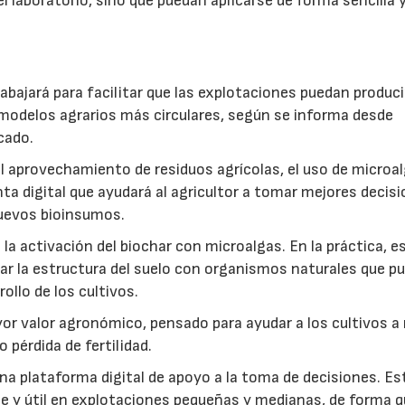
l laboratorio, sino que puedan aplicarse de forma sencilla y
abajará para facilitar que las explotaciones puedan produci
modelos agrarios más circulares, según se informa desde
cado.
: el aprovechamiento de residuos agrícolas, el uso de microa
ta digital que ayudará al agricultor a tomar mejores decis
 nuevos bioinsumos.
a activación del biochar con microalgas. En la práctica, e
rar la estructura del suelo con organismos naturales que p
rollo de los cultivos.
r valor agronómico, pensado para ayudar a los cultivos a r
 pérdida de fertilidad.
a plataforma digital de apoyo a la toma de decisiones. Es
e y útil en explotaciones pequeñas y medianas, de forma q