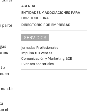
 útil en
AGENDA
ENTIDADES Y ASOCIACIONES PARA
HORTICULTURA
DIRECTORIO POR EMPRESAS
r parte
SERVICIOS
lgas
Jornadas Profesionales
iones
Impulsa tus ventas
Comunicación y Marketing B2B
Eventos sectoriales
sto
ueden
esistir
ta
ue el