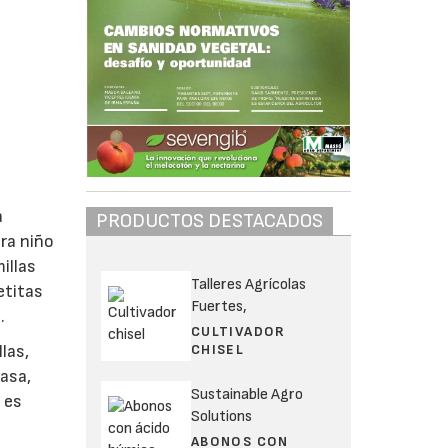
a
PRODUCTOS DESTACADOS
ara niño
illas
Talleres Agrícolas
etitas
Fuertes,
.
CULTIVADOR
CHISEL
las,
casa,
Sustainable Agro
 es
Solutions
ABONOS CON