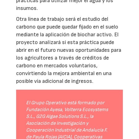
prácticas para utilizar mejor el agua y los
insumos.
Otra línea de trabajo será el estudio del
carbono que puede quedar fijado en el suelo
mediante la aplicación de biochar activo. El
proyecto analizará si esta práctica puede
abrir en el futuro nuevas oportunidades para
los agricultores a través de créditos de
carbono en mercados voluntarios,
convirtiendo la mejora ambiental en una
posible vía adicional de ingresos.
El Grupo Operativo está formado por
Fundación Ayesa, Volterra Ecosystems
S.L., G2G Algae Solutions S.L., la
Asociación de Investigación y
Cooperación Industrial de Andalucía F.
de Paula Rojas (AICIA), Cooperativas