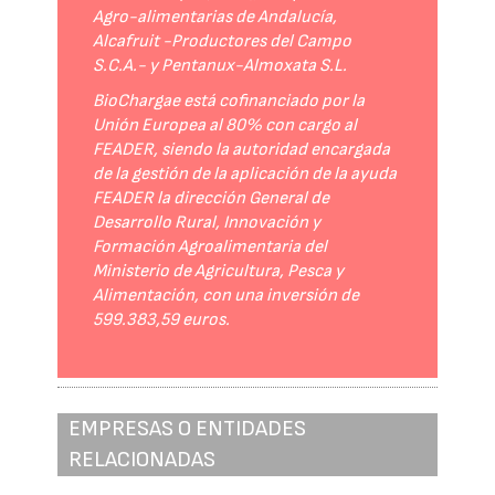
Agro-alimentarias de Andalucía,
Alcafruit -Productores del Campo
S.C.A.- y Pentanux-Almoxata S.L.
BioChargae está cofinanciado por la
Unión Europea al 80% con cargo al
FEADER, siendo la autoridad encargada
de la gestión de la aplicación de la ayuda
FEADER la dirección General de
Desarrollo Rural, Innovación y
Formación Agroalimentaria del
Ministerio de Agricultura, Pesca y
Alimentación, con una inversión de
599.383,59 euros.
EMPRESAS O ENTIDADES
RELACIONADAS