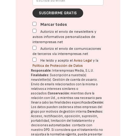
SUSCRIBIRME GRATIS
Marcar todos
Autorizo el envío de newsletters y
avisos informativos personalizados de
interempresas.net
Autorizo el envío de comunicaciones
de terceros vía interempresas.net
He leído y acepto el
Aviso Legal
y la
Política de Protección de Datos
Responsable:
Interempresas Media, S.L.U.
Finalidades:
Suscripción a nuestra(s)
newsletter(s). Gestión de cuenta de usuario.
Envío de emails relacionados con la misma o
relativos a intereses similares o
asociados.
Conservación:
mientras dure la
relación con Ud., o mientras sea necesario para
llevar a cabo las finalidades especificadas
Cesión:
Los datos pueden cederse a otras
empresas del
grupo
por motivos de gestión interna.
Derechos:
Acceso, rectificación, oposición, supresión,
portabilidad, limitación del tratatamiento y
decisiones automatizadas:
contacte con
nuestro DPD
. Si considera que el tratamiento no
se ajusta a la normativa vigente, puede presentar