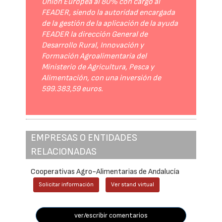
Unión Europea al 80% con cargo al
FEADER, siendo la autoridad encargada
de la gestión de la aplicación de la ayuda
FEADER la dirección General de
Desarrollo Rural, Innovación y
Formación Agroalimentaria del
Ministerio de Agricultura, Pesca y
Alimentación, con una inversión de
599.383,59 euros.
EMPRESAS O ENTIDADES
RELACIONADAS
Cooperativas Agro-Alimentarias de Andalucía
Solicitar información
Ver stand virtual
ver/escribir comentarios